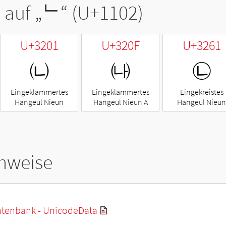
 auf „
ᄂ
“ (U+1102)
U+3201
U+320F
U+3261
㈁
㈏
㉡
Eingeklammertes
Eingeklammertes
Eingekreistes
Hangeul Nieun
Hangeul Nieun A
Hangeul Nieun
hweise
tenbank - UnicodeData