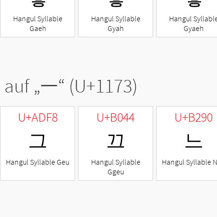
Hangul Syllable
Hangul Syllable
Hangul Syllabl
Gaeh
Gyah
Gyaeh
 auf „
ᅳ
“ (U+1173)
U+ADF8
U+B044
U+B290
그
끄
느
Hangul Syllable Geu
Hangul Syllable
Hangul Syllable 
Ggeu