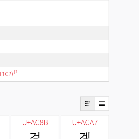
[1]
11C2)
U+AC8B
U+ACA7
겋
겧