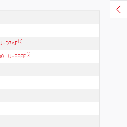
[3]
 U+D7AF
[3]
00 - U+FFFF