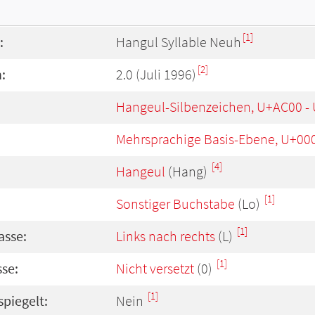
[1]
:
Hangul Syllable Neuh
[2]
:
2.0 (Juli 1996)
Hangeul-Silbenzeichen, U+AC00 -
Mehrsprachige Basis-Ebene, U+00
[4]
Hangeul
(Hang)
[1]
Sonstiger Buchstabe
(Lo)
[1]
asse:
Links nach rechts
(L)
[1]
se:
Nicht versetzt
(0)
[1]
spiegelt:
Nein