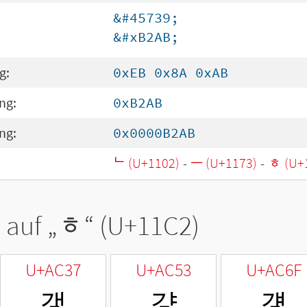
&#45739;
&#xB2AB;
g:
0xEB 0x8A 0xAB
ng:
0xB2AB
ng:
0x0000B2AB
ᄂ (U+1102)
-
ᅳ (U+1173)
-
ᇂ (U+
 auf „
ᇂ
“ (U+11C2)
U+AC37
U+AC53
U+AC6F
갷
걓
걯