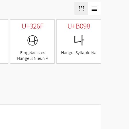
U+326F
U+B098
㉯
나
Eingekreistes
Hangul Syllable Na
Hangeul Nieun A