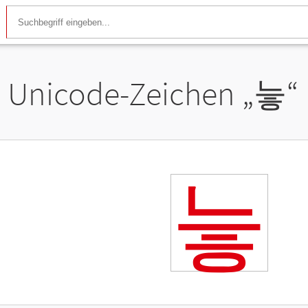
Unicode-Zeichen „
늫
“
늫