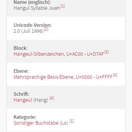
Name (englisch):
[1]
Hangul Syllable Jwah
Unicode-Version:
[2]
2.0 (Juli 1996)
Block:
[3]
Hangeul-Silbenzeichen, U+AC00 - U+D7AF
Ebene:
[3]
Mehrsprachige Basis-Ebene, U+0000 - U+FFFF
Schrift:
[4]
Hangeul
(Hang)
Kategorie:
[1]
Sonstiger Buchstabe
(Lo)