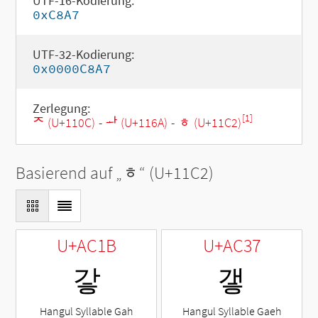
UTF-16-Kodierung:
0xC8A7
UTF-32-Kodierung:
0x0000C8A7
Zerlegung:
[1]
ᄌ (U+110C)
-
ᅪ (U+116A)
-
ᇂ (U+11C2)
Basierend auf „
ᇂ
“ (U+11C2)
U+AC1B
U+AC37
갛
갷
Hangul Syllable Gah
Hangul Syllable Gaeh