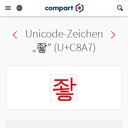
Unicode-Zeichen
Previous char
Ne
„
좧
“ (U+C8A7)
좧