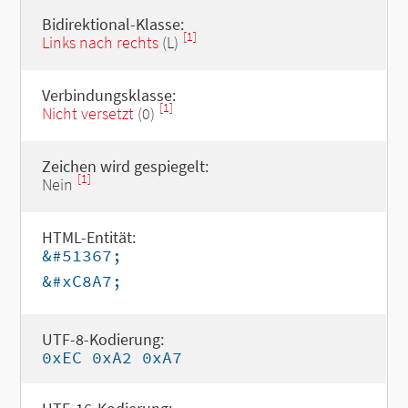
Bidirektional-Klasse:
[1]
Links nach rechts
(L)
Verbindungsklasse:
[1]
Nicht versetzt
(0)
Zeichen wird gespiegelt:
[1]
Nein
HTML-Entität:
&#51367;
&#xC8A7;
UTF-8-Kodierung:
0xEC 0xA2 0xA7