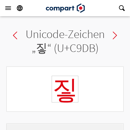
Unicode-Zeichen
Previous char
Ne
„
짛
“ (U+C9DB)
짛