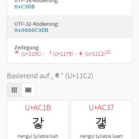
UTF-16-Kodierung:
0xC9DB
UTF-32-Kodierung:
0x0000C9DB
Zerlegung:
[1]
ᄌ (U+110C)
-
ᅵ (U+1175)
-
ᇂ (U+11C2)
Basierend auf „
ᇂ
“ (U+11C2)
U+AC1B
U+AC37
갛
갷
Hangul Syllable Gah
Hangul Syllable Gaeh