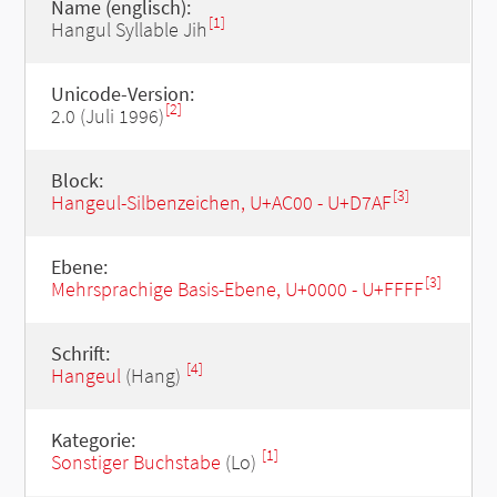
Name (englisch):
[1]
Hangul Syllable Jih
Unicode-Version:
[2]
2.0 (Juli 1996)
Block:
[3]
Hangeul-Silbenzeichen, U+AC00 - U+D7AF
Ebene:
[3]
Mehrsprachige Basis-Ebene, U+0000 - U+FFFF
Schrift:
[4]
Hangeul
(Hang)
Kategorie:
[1]
Sonstiger Buchstabe
(Lo)