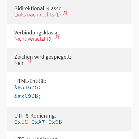
Bidirektional-Klasse:
[1]
Links nach rechts
(L)
Verbindungsklasse:
[1]
Nicht versetzt
(0)
Zeichen wird gespiegelt:
[1]
Nein
HTML-Entität:
&#51675;
&#xC9DB;
UTF-8-Kodierung:
0xEC 0xA7 0x9B