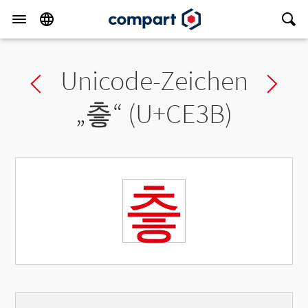
Unicode-Zeichen
Previous char
Ne
„
츻
“ (U+CE3B)
츻