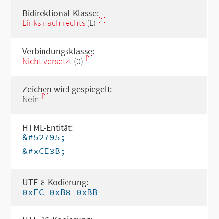
Bidirektional-Klasse:
[1]
Links nach rechts
(L)
Verbindungsklasse:
[1]
Nicht versetzt
(0)
Zeichen wird gespiegelt:
[1]
Nein
HTML-Entität:
&#52795;
&#xCE3B;
UTF-8-Kodierung:
0xEC 0xB8 0xBB