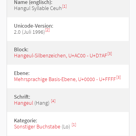
Name (englisch):
[1]
Hangul Syllable Ceuh
Unicode-Version:
[2]
2.0 (Juli 1996)
Block:
[3]
Hangeul-Silbenzeichen, U+AC00 - U+D7AF
Ebene:
[3]
Mehrsprachige Basis-Ebene, U+0000 - U+FFFF
Schrift:
[4]
Hangeul
(Hang)
Kategorie:
[1]
Sonstiger Buchstabe
(Lo)