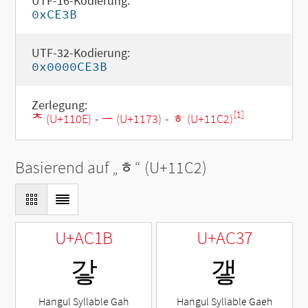
UTF-16-Kodierung:
0xCE3B
UTF-32-Kodierung:
0x0000CE3B
Zerlegung:
[1]
ᄎ (U+110E)
-
ᅳ (U+1173)
-
ᇂ (U+11C2)
Basierend auf „
ᇂ
“ (U+11C2)
U+AC1B
U+AC37
갛
갷
Hangul Syllable Gah
Hangul Syllable Gaeh