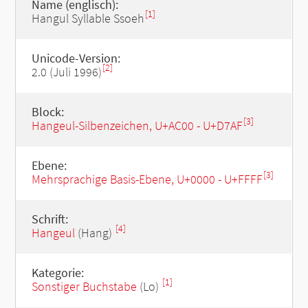
Name (englisch):
[1]
Hangul Syllable Ssoeh
Unicode-Version:
[2]
2.0 (Juli 1996)
Block:
[3]
Hangeul-Silbenzeichen, U+AC00 - U+D7AF
Ebene:
[3]
Mehrsprachige Basis-Ebene, U+0000 - U+FFFF
Schrift:
[4]
Hangeul
(Hang)
Kategorie:
[1]
Sonstiger Buchstabe
(Lo)