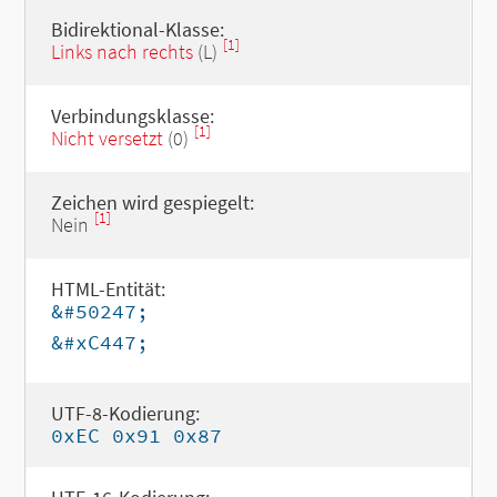
Bidirektional-Klasse:
[1]
Links nach rechts
(L)
Verbindungsklasse:
[1]
Nicht versetzt
(0)
Zeichen wird gespiegelt:
[1]
Nein
HTML-Entität:
&#50247;
&#xC447;
UTF-8-Kodierung:
0xEC 0x91 0x87