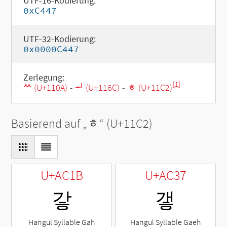
UTF-16-Kodierung:
0xC447
UTF-32-Kodierung:
0x0000C447
Zerlegung:
[1]
ᄊ (U+110A)
-
ᅬ (U+116C)
-
ᇂ (U+11C2)
Basierend auf „
ᇂ
“ (U+11C2)
U+AC1B
U+AC37
갛
갷
Hangul Syllable Gah
Hangul Syllable Gaeh