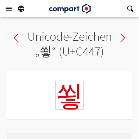
Unicode-Zeichen
Previous char
Ne
„
쑇
“ (U+C447)
쑇