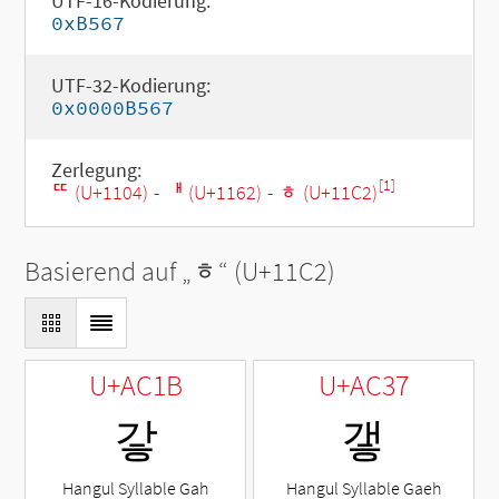
UTF-16-Kodierung:
0xB567
UTF-32-Kodierung:
0x0000B567
Zerlegung:
[1]
ᄄ (U+1104)
-
ᅢ (U+1162)
-
ᇂ (U+11C2)
Basierend auf „
ᇂ
“ (U+11C2)
U+AC1B
U+AC37
갛
갷
Hangul Syllable Gah
Hangul Syllable Gaeh