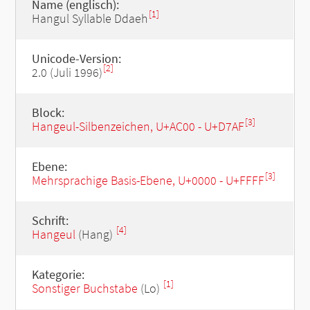
Name (englisch):
[1]
Hangul Syllable Ddaeh
Unicode-Version:
[2]
2.0 (Juli 1996)
Block:
[3]
Hangeul-Silbenzeichen, U+AC00 - U+D7AF
Ebene:
[3]
Mehrsprachige Basis-Ebene, U+0000 - U+FFFF
Schrift:
[4]
Hangeul
(Hang)
Kategorie:
[1]
Sonstiger Buchstabe
(Lo)