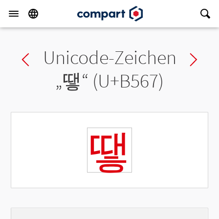
Unicode-Zeichen
Previous char
Ne
„
땧
“ (U+B567)
땧