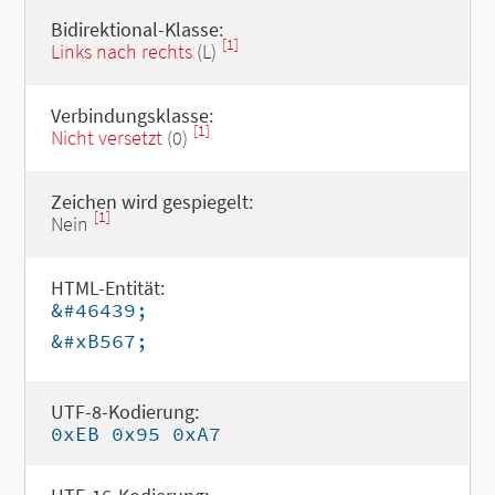
Bidirektional-Klasse:
[1]
Links nach rechts
(L)
Verbindungsklasse:
[1]
Nicht versetzt
(0)
Zeichen wird gespiegelt:
[1]
Nein
HTML-Entität:
&#46439;
&#xB567;
UTF-8-Kodierung:
0xEB 0x95 0xA7