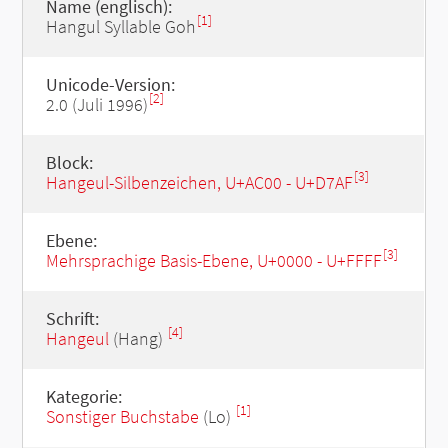
Name (englisch):
[1]
Hangul Syllable Goh
Unicode-Version:
[2]
2.0 (Juli 1996)
Block:
[3]
Hangeul-Silbenzeichen, U+AC00 - U+D7AF
Ebene:
[3]
Mehrsprachige Basis-Ebene, U+0000 - U+FFFF
Schrift:
[4]
Hangeul
(Hang)
Kategorie:
[1]
Sonstiger Buchstabe
(Lo)