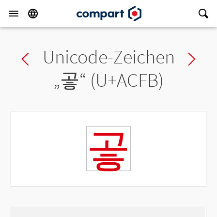
Unicode-Zeichen
Previous char
Ne
„
곻
“ (U+ACFB)
곻