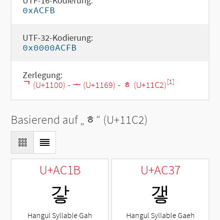
UTF-16-Kodierung:
0xACFB
UTF-32-Kodierung:
0x0000ACFB
Zerlegung:
[1]
ᄀ (U+1100)
-
ᅩ (U+1169)
-
ᇂ (U+11C2)
Basierend auf „
ᇂ
“ (U+11C2)
U+AC1B
U+AC37
갛
갷
Hangul Syllable Gah
Hangul Syllable Gaeh