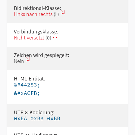
Bidirektional-Klasse:
[1]
Links nach rechts
(L)
Verbindungsklasse:
[1]
Nicht versetzt
(0)
Zeichen wird gespiegelt:
[1]
Nein
HTML-Entität:
&#44283;
&#xACFB;
UTF-8-Kodierung:
0xEA 0xB3 0xBB