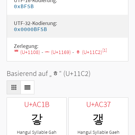
UTF-16-Kodierung:
0xBF5B
UTF-32-Kodierung:
0x0000BF5B
Zerlegung:
[1]
ᄈ (U+1108)
-
ᅩ (U+1169)
-
ᇂ (U+11C2)
Basierend auf „
ᇂ
“ (U+11C2)
U+AC1B
U+AC37
갛
갷
Hangul Syllable Gah
Hangul Syllable Gaeh