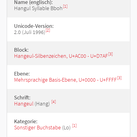
Name (englisch):
[1]
Hangul Syllable Bboh
Unicode-Version:
[2]
2.0 (Juli 1996)
Block:
[3]
Hangeul-Silbenzeichen, U+AC00 - U+D7AF
Ebene:
[3]
Mehrsprachige Basis-Ebene, U+0000 - U+FFFF
Schrift:
[4]
Hangeul
(Hang)
Kategorie:
[1]
Sonstiger Buchstabe
(Lo)