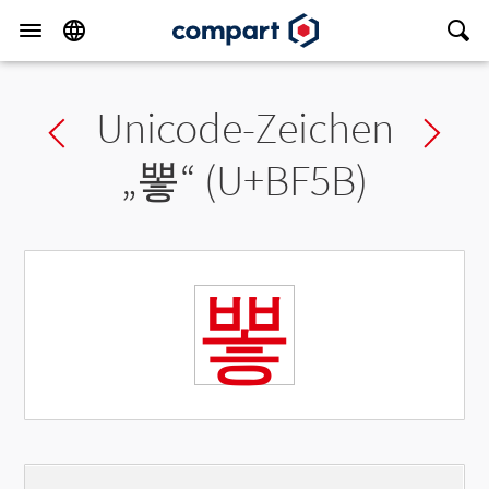
Unicode-Zeichen
Previous char
Ne
„
뽛
“ (U+BF5B)
뽛