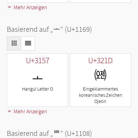
Mehr Anzeigen
Basierend auf „
ᅩ
“ (U+1169)
U+3157
U+321D
ㅗ
㈝
Hangul Letter O
Eingeklammertes
koreanisches Zeichen
Ojeon
Mehr Anzeigen
Basierend auf „
ᄈ
“ (U+1108)