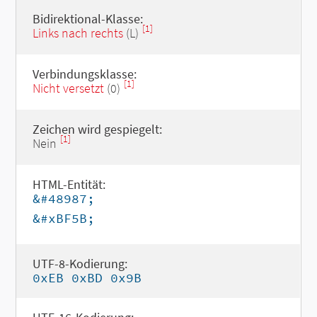
Bidirektional-Klasse:
[1]
Links nach rechts
(L)
Verbindungsklasse:
[1]
Nicht versetzt
(0)
Zeichen wird gespiegelt:
[1]
Nein
HTML-Entität:
&#48987;
&#xBF5B;
UTF-8-Kodierung:
0xEB 0xBD 0x9B