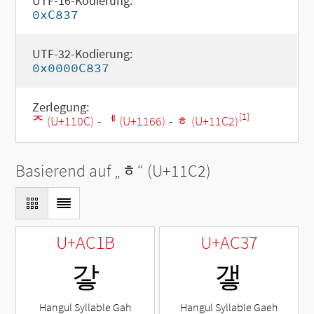
UTF-16-Kodierung:
0xC837
UTF-32-Kodierung:
0x0000C837
Zerlegung:
[1]
ᄌ (U+110C)
-
ᅦ (U+1166)
-
ᇂ (U+11C2)
Basierend auf „
ᇂ
“ (U+11C2)
U+AC1B
U+AC37
갛
갷
Hangul Syllable Gah
Hangul Syllable Gaeh