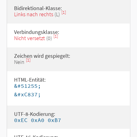
Bidirektional-Klasse:
[1]
Links nach rechts
(L)
Verbindungsklasse:
[1]
Nicht versetzt
(0)
Zeichen wird gespiegelt:
[1]
Nein
HTML-Entität:
&#51255;
&#xC837;
UTF-8-Kodierung:
0xEC 0xA0 0xB7