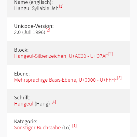
Name (englisch):
[1]
Hangul Syllable Jeh
Unicode-Version:
[2]
2.0 (Juli 1996)
Block:
[3]
Hangeul-Silbenzeichen, U+AC00 - U+D7AF
Ebene:
[3]
Mehrsprachige Basis-Ebene, U+0000 - U+FFFF
Schrift:
[4]
Hangeul
(Hang)
Kategorie:
[1]
Sonstiger Buchstabe
(Lo)