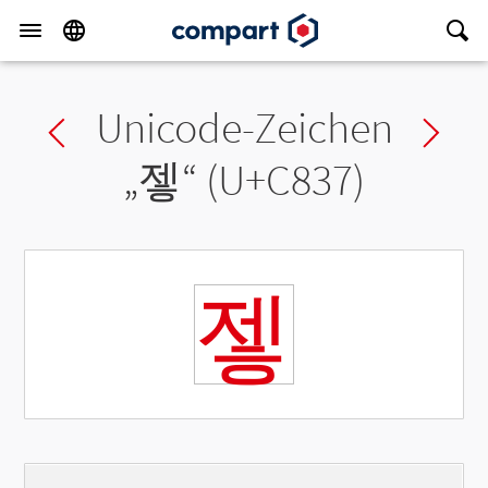
Unicode-Zeichen
Previous char
Ne
„
젷
“ (U+C837)
젷