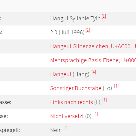
[1]
:
Hangul Syllable Tyih
[2]
:
2.0 (Juli 1996)
Hangeul-Silbenzeichen, U+AC00 -
Mehrsprachige Basis-Ebene, U+00
[4]
Hangeul
(Hang)
[1]
Sonstiger Buchstabe
(Lo)
[1]
asse:
Links nach rechts
(L)
[1]
se:
Nicht versetzt
(0)
[1]
spiegelt:
Nein