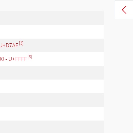
[3]
 U+D7AF
[3]
00 - U+FFFF