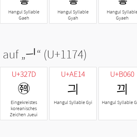
Hangul Syllable
Hangul Syllable
Hangul Syllabl
Gaeh
Gyah
Gyaeh
 auf „
ᅴ
“ (U+1174)
U+327D
U+AE14
U+B060
㉽
긔
끠
Eingekreistes
Hangul Syllable Gyi
Hangul Syllable G
koreanisches
Zeichen Jueui