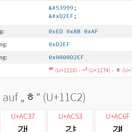
&#53999;
&#xD2EF;
g:
0xED 0x8B 0xAF
ng:
0xD2EF
ng:
0x0000D2EF
ᄐ (U+1110)
-
ᅴ (U+1174)
-
ᇂ (U+
 auf „
ᇂ
“ (U+11C2)
U+AC37
U+AC53
U+AC6F
갷
걓
걯