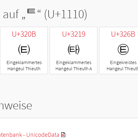
 auf „
ᄐ
“ (U+1110)
U+320B
U+3219
U+326B
㈋
㈙
㉫
Eingeklammertes
Eingeklammertes
Eingekreistes
Hangeul Thieuth
Hangeul Thieuth A
Hangeul Thieut
hweise
tenbank - UnicodeData