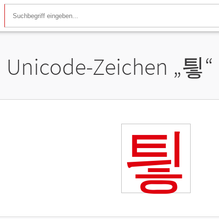
Unicode-Zeichen „
틯
“
틯