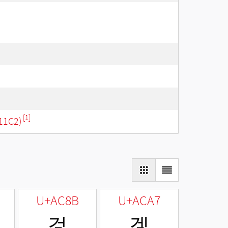
[1]
11C2)
U+AC8B
U+ACA7
겋
겧