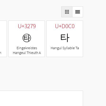
U+3279
U+D0C0
㉹
타
Eingekreistes
Hangul Syllable Ta
h
Hangeul Thieuth A