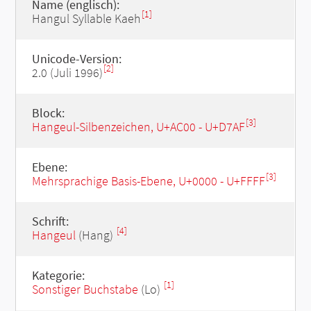
Name (englisch):
[1]
Hangul Syllable Kaeh
Unicode-Version:
[2]
2.0 (Juli 1996)
Block:
[3]
Hangeul-Silbenzeichen, U+AC00 - U+D7AF
Ebene:
[3]
Mehrsprachige Basis-Ebene, U+0000 - U+FFFF
Schrift:
[4]
Hangeul
(Hang)
Kategorie:
[1]
Sonstiger Buchstabe
(Lo)