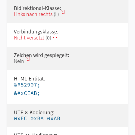
Bidirektional-Klasse:
[1]
Links nach rechts
(L)
Verbindungsklasse:
[1]
Nicht versetzt
(0)
Zeichen wird gespiegelt:
[1]
Nein
HTML-Entität:
&#52907;
&#xCEAB;
UTF-8-Kodierung:
0xEC 0xBA 0xAB