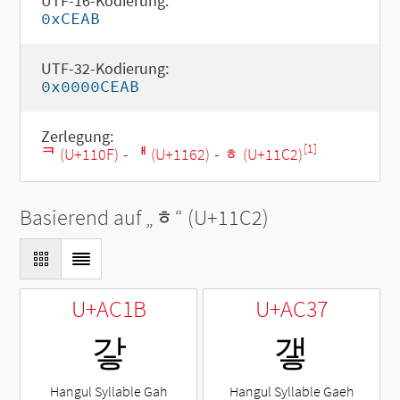
UTF-16-Kodierung:
0xCEAB
UTF-32-Kodierung:
0x0000CEAB
Zerlegung:
[1]
ᄏ (U+110F)
-
ᅢ (U+1162)
-
ᇂ (U+11C2)
Basierend auf „
ᇂ
“ (U+11C2)
U+AC1B
U+AC37
갛
갷
Hangul Syllable Gah
Hangul Syllable Gaeh