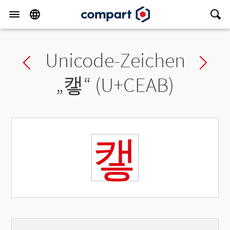
Unicode-Zeichen
Previous char
Ne
„
캫
“ (U+CEAB)
캫