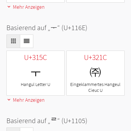
Mehr Anzeigen
Basierend auf „
ᅮ
“ (U+116E)
U+315C
U+321C
ㅜ
㈜
Hangul Letter U
Eingeklammertes Hangeul
Cieuc U
Mehr Anzeigen
Basierend auf „
ᄅ
“ (U+1105)