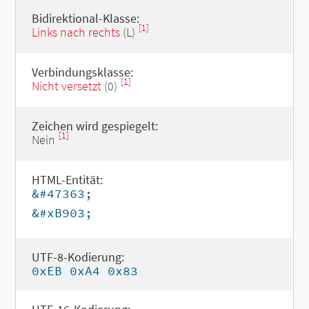
Bidirektional-Klasse:
[1]
Links nach rechts
(L)
Verbindungsklasse:
[1]
Nicht versetzt
(0)
Zeichen wird gespiegelt:
[1]
Nein
HTML-Entität:
&#47363;
&#xB903;
UTF-8-Kodierung:
0xEB 0xA4 0x83