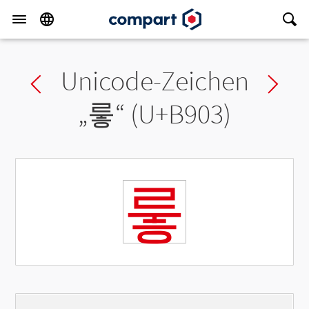
Unicode-Zeichen
Previous char
Ne
„
뤃
“ (U+B903)
뤃