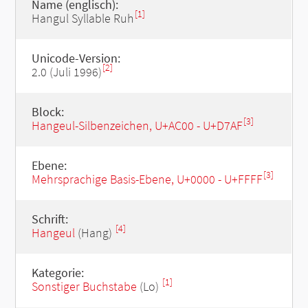
Name (englisch):
[1]
Hangul Syllable Ruh
Unicode-Version:
[2]
2.0 (Juli 1996)
Block:
[3]
Hangeul-Silbenzeichen, U+AC00 - U+D7AF
Ebene:
[3]
Mehrsprachige Basis-Ebene, U+0000 - U+FFFF
Schrift:
[4]
Hangeul
(Hang)
Kategorie:
[1]
Sonstiger Buchstabe
(Lo)