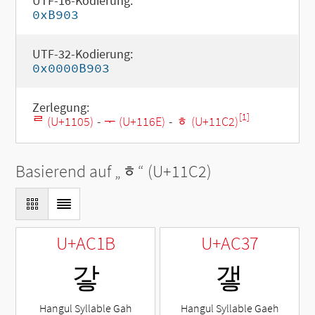
UTF-16-Kodierung:
0xB903
UTF-32-Kodierung:
0x0000B903
Zerlegung:
[1]
ᄅ (U+1105)
-
ᅮ (U+116E)
-
ᇂ (U+11C2)
Basierend auf „
ᇂ
“ (U+11C2)
U+AC1B
U+AC37
갛
갷
Hangul Syllable Gah
Hangul Syllable Gaeh