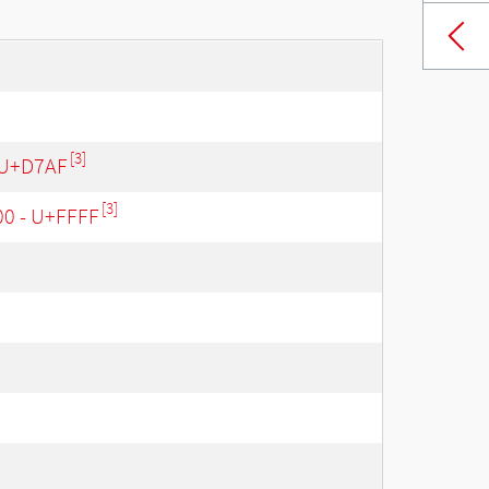
[3]
 U+D7AF
[3]
00 - U+FFFF