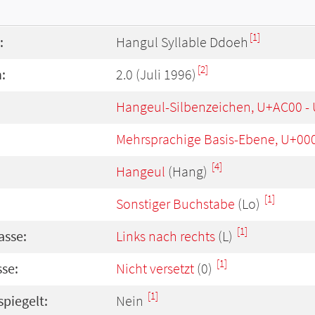
[1]
:
Hangul Syllable Ddoeh
[2]
:
2.0 (Juli 1996)
Hangeul-Silbenzeichen, U+AC00 -
Mehrsprachige Basis-Ebene, U+00
[4]
Hangeul
(Hang)
[1]
Sonstiger Buchstabe
(Lo)
[1]
asse:
Links nach rechts
(L)
[1]
se:
Nicht versetzt
(0)
[1]
spiegelt:
Nein