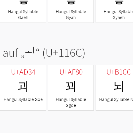
Hangul Syllable
Hangul Syllable
Hangul Syllabl
Gaeh
Gyah
Gyaeh
 auf „
ᅬ
“ (U+116C)
U+AD34
U+AF80
U+B1CC
괴
꾀
뇌
Hangul Syllable Goe
Hangul Syllable
Hangul Syllable 
Ggoe