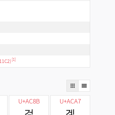
[1]
11C2)
U+AC8B
U+ACA7
겋
겧