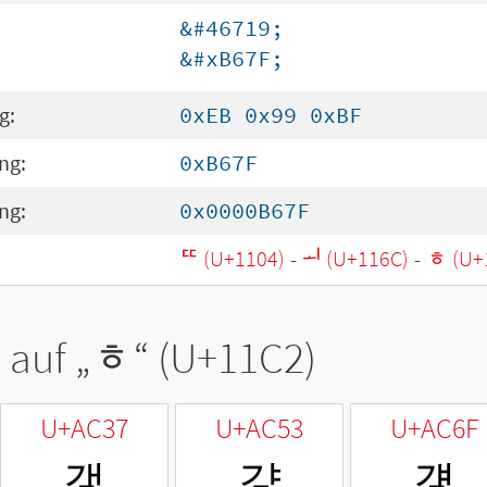
&#46719;
&#xB67F;
g:
0xEB 0x99 0xBF
ng:
0xB67F
ng:
0x0000B67F
ᄄ (U+1104)
-
ᅬ (U+116C)
-
ᇂ (U+
 auf „
ᇂ
“ (U+11C2)
U+AC37
U+AC53
U+AC6F
갷
걓
걯