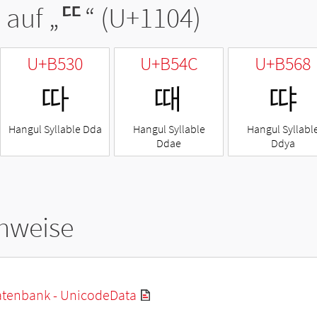
 auf „
ᄄ
“ (U+1104)
U+B530
U+B54C
U+B568
따
때
땨
Hangul Syllable Dda
Hangul Syllable
Hangul Syllabl
Ddae
Ddya
hweise
tenbank - UnicodeData