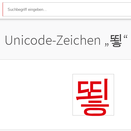
Unicode-Zeichen „
뙿
“
뙿