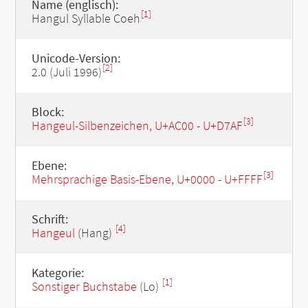
Name (englisch):
[1]
Hangul Syllable Coeh
Unicode-Version:
[2]
2.0 (Juli 1996)
Block:
[3]
Hangeul-Silbenzeichen, U+AC00 - U+D7AF
Ebene:
[3]
Mehrsprachige Basis-Ebene, U+0000 - U+FFFF
Schrift:
[4]
Hangeul
(Hang)
Kategorie:
[1]
Sonstiger Buchstabe
(Lo)