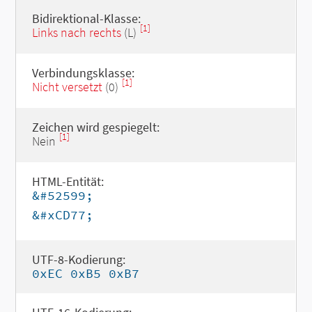
Bidirektional-Klasse:
[1]
Links nach rechts
(L)
Verbindungsklasse:
[1]
Nicht versetzt
(0)
Zeichen wird gespiegelt:
[1]
Nein
HTML-Entität:
&#52599;
&#xCD77;
UTF-8-Kodierung:
0xEC 0xB5 0xB7