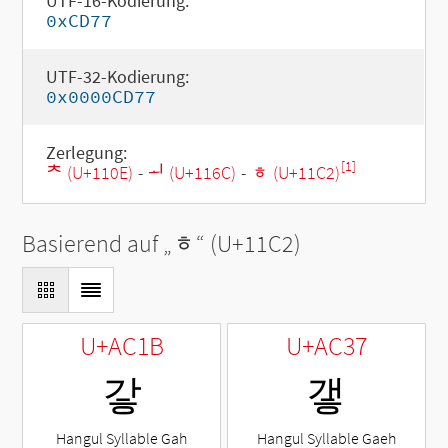
UTF-16-Kodierung:
0xCD77
UTF-32-Kodierung:
0x0000CD77
Zerlegung:
[1]
ᄎ (U+110E)
-
ᅬ (U+116C)
-
ᇂ (U+11C2)
Basierend auf „
ᇂ
“ (U+11C2)
U+AC1B
U+AC37
갛
갷
Hangul Syllable Gah
Hangul Syllable Gaeh