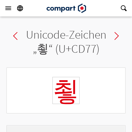
Unicode-Zeichen
Previous char
Ne
„
쵷
“ (U+CD77)
쵷