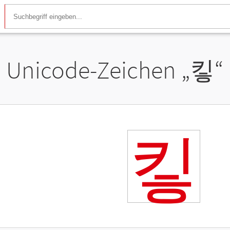
Unicode-Zeichen „
킿
“
킿