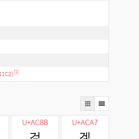
[1]
11C2)
U+AC8B
U+ACA7
겋
겧