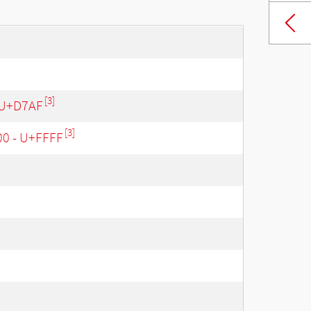
[3]
 U+D7AF
[3]
00 - U+FFFF