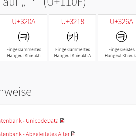
 auf „
ᄏ
“ (U+110F)
U+320A
U+3218
U+326A
㈊
㈘
㉪
Eingeklammertes
Eingeklammertes
Eingekreistes
Hangeul Khieukh
Hangeul Khieukh A
Hangeul Khieuk
hweise
tenbank - UnicodeData
enbank - Abgeleitetes Alter