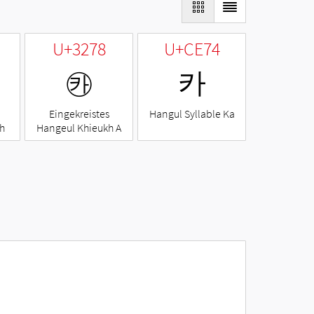
U+3278
U+CE74
㉸
카
Eingekreistes
Hangul Syllable Ka
h
Hangeul Khieukh A