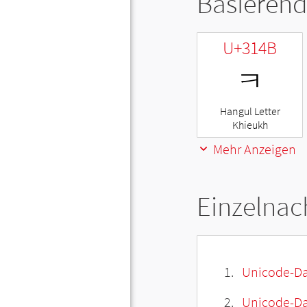
Basierend
U+314B
ㅋ
Hangul Letter
Khieukh
Mehr Anzeigen
Einzelnac
Unicode-Da
Unicode-Dat