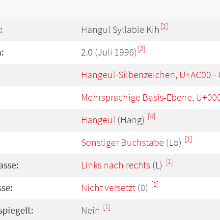
[1]
:
Hangul Syllable Kih
[2]
:
2.0 (Juli 1996)
Hangeul-Silbenzeichen, U+AC00 -
Mehrsprachige Basis-Ebene, U+00
[4]
Hangeul
(Hang)
[1]
Sonstiger Buchstabe
(Lo)
[1]
asse:
Links nach rechts
(L)
[1]
se:
Nicht versetzt
(0)
[1]
spiegelt:
Nein