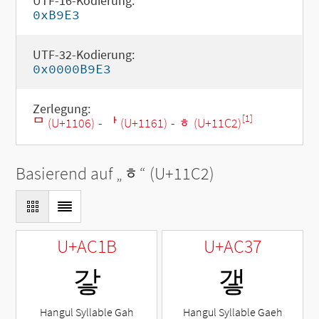
UTF-16-Kodierung:
0xB9E3
UTF-32-Kodierung:
0x0000B9E3
Zerlegung:
[1]
ᄆ (U+1106)
-
ᅡ (U+1161)
-
ᇂ (U+11C2)
Basierend auf „
ᇂ
“ (U+11C2)
U+AC1B
U+AC37
갛
갷
Hangul Syllable Gah
Hangul Syllable Gaeh