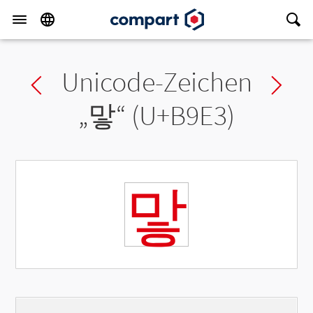
Unicode-Zeichen
Previous char
Ne
„
맣
“ (U+B9E3)
맣