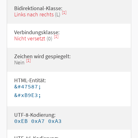
Bidirektional-Klasse:
[1]
Links nach rechts
(L)
Verbindungsklasse:
[1]
Nicht versetzt
(0)
Zeichen wird gespiegelt:
[1]
Nein
HTML-Entität:
&#47587;
&#xB9E3;
UTF-8-Kodierung:
0xEB 0xA7 0xA3