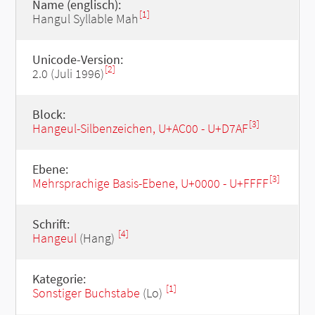
Name (englisch):
[1]
Hangul Syllable Mah
Unicode-Version:
[2]
2.0 (Juli 1996)
Block:
[3]
Hangeul-Silbenzeichen, U+AC00 - U+D7AF
Ebene:
[3]
Mehrsprachige Basis-Ebene, U+0000 - U+FFFF
Schrift:
[4]
Hangeul
(Hang)
Kategorie:
[1]
Sonstiger Buchstabe
(Lo)