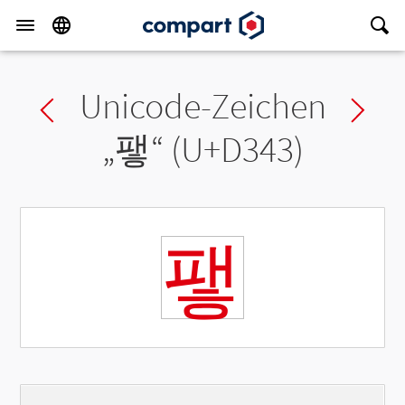
Unicode-Zeichen
Previous char
Ne
„
퍃
“ (U+D343)
퍃