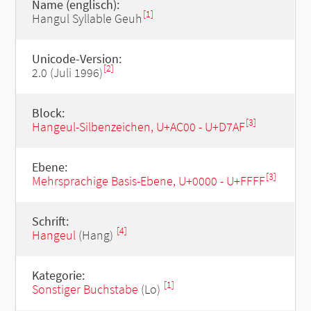
Name (englisch):
[1]
Hangul Syllable Geuh
Unicode-Version:
[2]
2.0 (Juli 1996)
Block:
[3]
Hangeul-Silbenzeichen, U+AC00 - U+D7AF
Ebene:
[3]
Mehrsprachige Basis-Ebene, U+0000 - U+FFFF
Schrift:
[4]
Hangeul
(Hang)
Kategorie:
[1]
Sonstiger Buchstabe
(Lo)