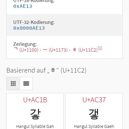
UTF-16-Kodierung:
0xAE13
UTF-32-Kodierung:
0x0000AE13
Zerlegung:
[1]
ᄀ (U+1100)
-
ᅳ (U+1173)
-
ᇂ (U+11C2)
Basierend auf „
ᇂ
“ (U+11C2)
U+AC1B
U+AC37
갛
갷
Hangul Syllable Gah
Hangul Syllable Gaeh