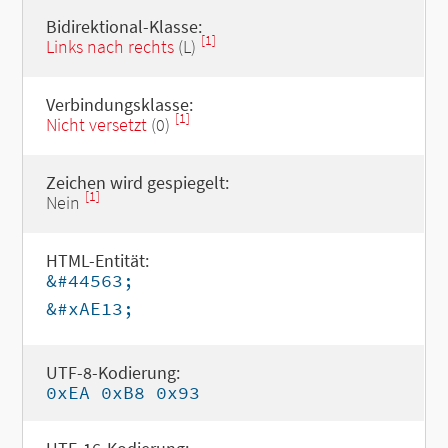
Bidirektional-Klasse:
[1]
Links nach rechts
(L)
Verbindungsklasse:
[1]
Nicht versetzt
(0)
Zeichen wird gespiegelt:
[1]
Nein
HTML-Entität:
&#44563;
&#xAE13;
UTF-8-Kodierung:
0xEA 0xB8 0x93