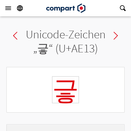
Unicode-Zeichen
Previous char
Ne
„
긓
“ (U+AE13)
긓