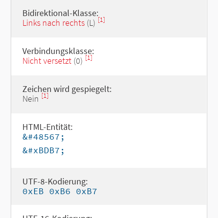
Bidirektional-Klasse:
[1]
Links nach rechts
(L)
Verbindungsklasse:
[1]
Nicht versetzt
(0)
Zeichen wird gespiegelt:
[1]
Nein
HTML-Entität:
&#48567;
&#xBDB7;
UTF-8-Kodierung:
0xEB 0xB6 0xB7