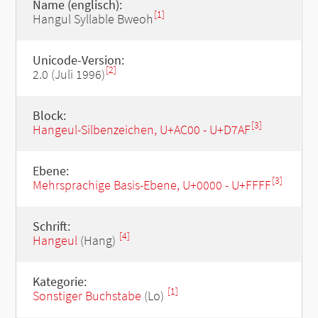
Name (englisch):
[1]
Hangul Syllable Bweoh
Unicode-Version:
[2]
2.0 (Juli 1996)
Block:
[3]
Hangeul-Silbenzeichen, U+AC00 - U+D7AF
Ebene:
[3]
Mehrsprachige Basis-Ebene, U+0000 - U+FFFF
Schrift:
[4]
Hangeul
(Hang)
Kategorie:
[1]
Sonstiger Buchstabe
(Lo)