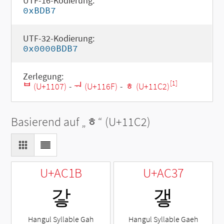
UTF-16-Kodierung:
0xBDB7
UTF-32-Kodierung:
0x0000BDB7
Zerlegung:
[1]
ᄇ (U+1107)
-
ᅯ (U+116F)
-
ᇂ (U+11C2)
Basierend auf „
ᇂ
“ (U+11C2)
U+AC1B
U+AC37
갛
갷
Hangul Syllable Gah
Hangul Syllable Gaeh