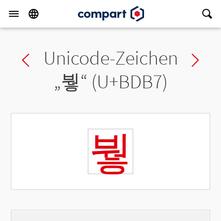
Unicode-Zeichen
Previous char
Ne
„
붷
“ (U+BDB7)
붷