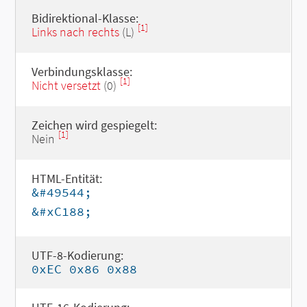
Bidirektional-Klasse:
[1]
Links nach rechts
(L)
Verbindungsklasse:
[1]
Nicht versetzt
(0)
Zeichen wird gespiegelt:
[1]
Nein
HTML-Entität:
&#49544;
&#xC188;
UTF-8-Kodierung:
0xEC 0x86 0x88