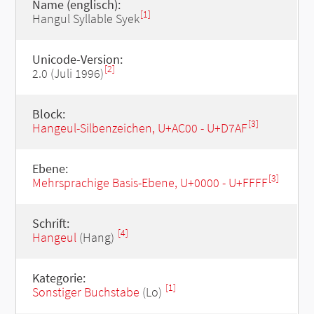
Name (englisch):
[1]
Hangul Syllable Syek
Unicode-Version:
[2]
2.0 (Juli 1996)
Block:
[3]
Hangeul-Silbenzeichen, U+AC00 - U+D7AF
Ebene:
[3]
Mehrsprachige Basis-Ebene, U+0000 - U+FFFF
Schrift:
[4]
Hangeul
(Hang)
Kategorie:
[1]
Sonstiger Buchstabe
(Lo)