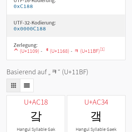
UTF-16-Kodierung:
0xC188
UTF-32-Kodierung:
0x0000C188
Zerlegung:
[1]
ᄉ (U+1109)
-
ᅨ (U+1168)
-
ᆿ (U+11BF)
Basierend auf „
ᆿ
“ (U+11BF)
U+AC18
U+AC34
갘
갴
Hangul Syllable Gak
Hangul Syllable Gaek