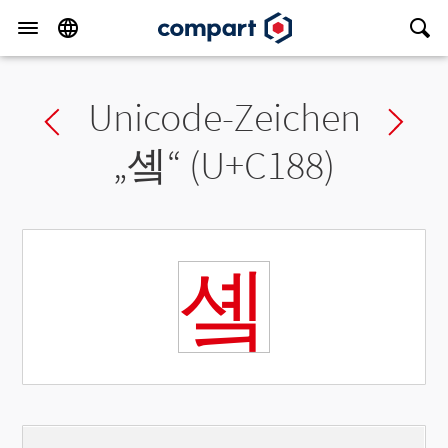
Unicode-Zeichen
Previous char
Ne
„
솈
“ (U+C188)
솈