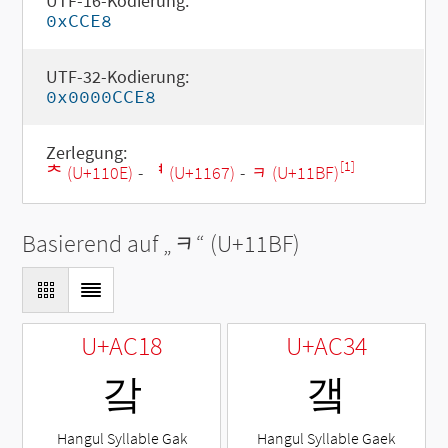
UTF-16-Kodierung:
0xCCE8
UTF-32-Kodierung:
0x0000CCE8
Zerlegung:
[1]
ᄎ (U+110E)
-
ᅧ (U+1167)
-
ᆿ (U+11BF)
Basierend auf „
ᆿ
“ (U+11BF)
U+AC18
U+AC34
갘
갴
Hangul Syllable Gak
Hangul Syllable Gaek