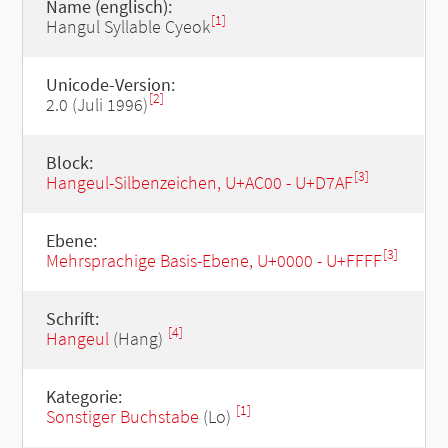
Name (englisch):
[1]
Hangul Syllable Cyeok
Unicode-Version:
[2]
2.0 (Juli 1996)
Block:
[3]
Hangeul-Silbenzeichen, U+AC00 - U+D7AF
Ebene:
[3]
Mehrsprachige Basis-Ebene, U+0000 - U+FFFF
Schrift:
[4]
Hangeul
(Hang)
Kategorie:
[1]
Sonstiger Buchstabe
(Lo)