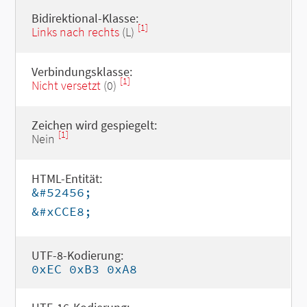
Bidirektional-Klasse:
[1]
Links nach rechts
(L)
Verbindungsklasse:
[1]
Nicht versetzt
(0)
Zeichen wird gespiegelt:
[1]
Nein
HTML-Entität:
&#52456;
&#xCCE8;
UTF-8-Kodierung:
0xEC 0xB3 0xA8