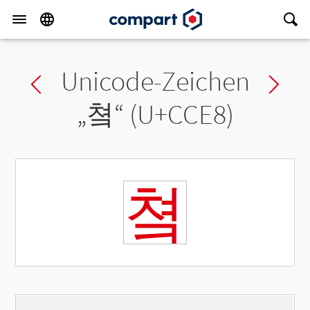
Unicode-Zeichen
Previous char
Ne
„
쳨
“ (U+CCE8)
쳨