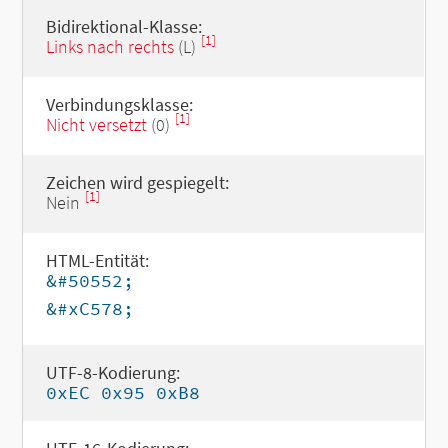
Bidirektional-Klasse:
[1]
Links nach rechts
(L)
Verbindungsklasse:
[1]
Nicht versetzt
(0)
Zeichen wird gespiegelt:
[1]
Nein
HTML-Entität:
&#50552;
&#xC578;
UTF-8-Kodierung:
0xEC 0x95 0xB8