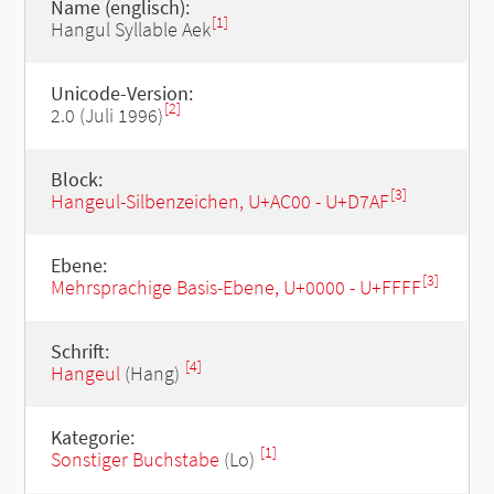
Name (englisch):
[1]
Hangul Syllable Aek
Unicode-Version:
[2]
2.0 (Juli 1996)
Block:
[3]
Hangeul-Silbenzeichen, U+AC00 - U+D7AF
Ebene:
[3]
Mehrsprachige Basis-Ebene, U+0000 - U+FFFF
Schrift:
[4]
Hangeul
(Hang)
Kategorie:
[1]
Sonstiger Buchstabe
(Lo)