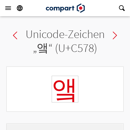
Unicode-Zeichen
Previous char
Ne
„
앸
“ (U+C578)
앸