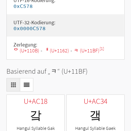
UTF-16-Kodierung:
0xC578
UTF-32-Kodierung:
0x0000C578
Zerlegung:
[1]
ᄋ (U+110B)
-
ᅢ (U+1162)
-
ᆿ (U+11BF)
Basierend auf „
ᆿ
“ (U+11BF)
U+AC18
U+AC34
갘
갴
Hangul Syllable Gak
Hangul Syllable Gaek