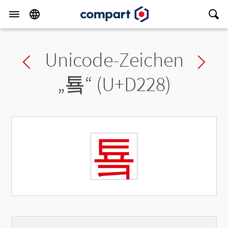
Unicode-Zeichen
Previous char
Ne
„
툨
“ (U+D228)
툨