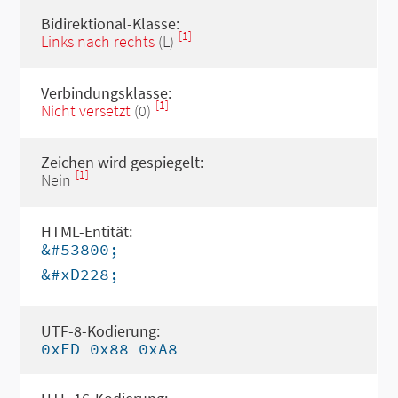
Bidirektional-Klasse:
[1]
Links nach rechts
(L)
Verbindungsklasse:
[1]
Nicht versetzt
(0)
Zeichen wird gespiegelt:
[1]
Nein
HTML-Entität:
&#53800;
&#xD228;
UTF-8-Kodierung:
0xED 0x88 0xA8