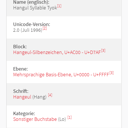
Name (englisch):
[1]
Hangul Syllable Tyok
Unicode-Version:
[2]
2.0 (Juli 1996)
Block:
[3]
Hangeul-Silbenzeichen, U+AC00 - U+D7AF
Ebene:
[3]
Mehrsprachige Basis-Ebene, U+0000 - U+FFFF
Schrift:
[4]
Hangeul
(Hang)
Kategorie:
[1]
Sonstiger Buchstabe
(Lo)