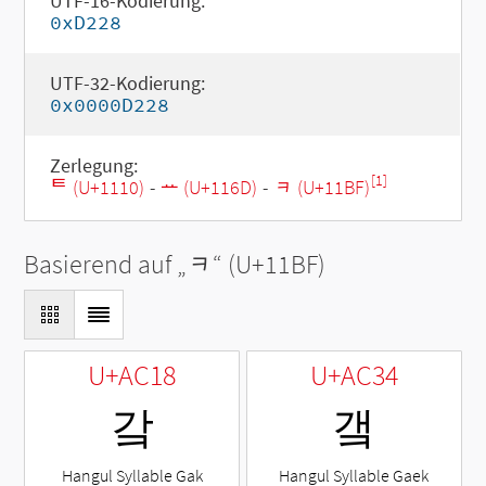
UTF-16-Kodierung:
0xD228
UTF-32-Kodierung:
0x0000D228
Zerlegung:
[1]
ᄐ (U+1110)
-
ᅭ (U+116D)
-
ᆿ (U+11BF)
Basierend auf „
ᆿ
“ (U+11BF)
U+AC18
U+AC34
갘
갴
Hangul Syllable Gak
Hangul Syllable Gaek