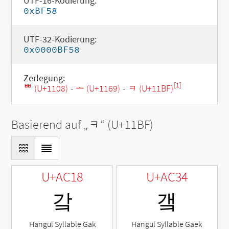
UTF-16-Kodierung:
0xBF58
UTF-32-Kodierung:
0x0000BF58
Zerlegung:
[1]
ᄈ (U+1108)
-
ᅩ (U+1169)
-
ᆿ (U+11BF)
Basierend auf „
ᆿ
“ (U+11BF)
U+AC18
U+AC34
갘
갴
Hangul Syllable Gak
Hangul Syllable Gaek