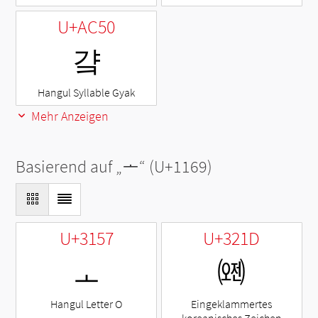
U+AC50
걐
Hangul Syllable Gyak
Mehr Anzeigen
Basierend auf „
ᅩ
“ (U+1169)
U+3157
U+321D
ㅗ
㈝
Hangul Letter O
Eingeklammertes