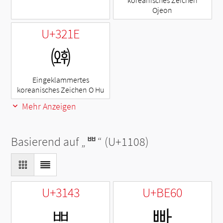
koreanisches Zeichen
Ojeon
U+321E
㈞
Eingeklammertes
koreanisches Zeichen O Hu
Mehr Anzeigen
Basierend auf „
ᄈ
“ (U+1108)
U+3143
U+BE60
ㅃ
빠