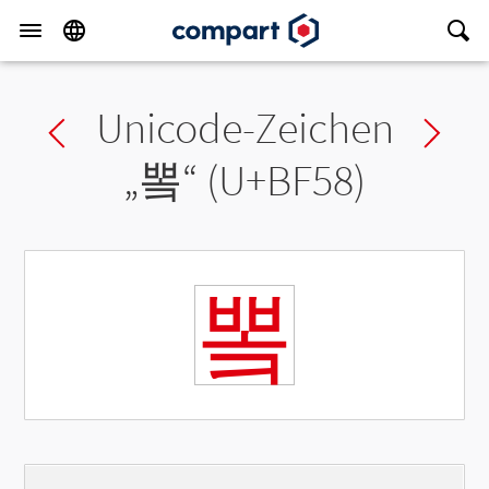
Unicode-Zeichen
Previous char
Ne
„
뽘
“ (U+BF58)
뽘