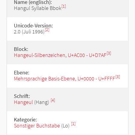
Name (englisch):
[1]
Hangul Syllable Bbok
Unicode-Version:
[2]
2.0 (Juli 1996)
Block:
[3]
Hangeul-Silbenzeichen, U+AC00 - U+D7AF
Ebene:
[3]
Mehrsprachige Basis-Ebene, U+0000 - U+FFFF
Schrift:
[4]
Hangeul
(Hang)
Kategorie:
[1]
Sonstiger Buchstabe
(Lo)