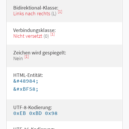
Bidirektional-Klasse:
[1]
Links nach rechts
(L)
Verbindungsklasse:
[1]
Nicht versetzt
(0)
Zeichen wird gespiegelt:
[1]
Nein
HTML-Entität:
&#48984;
&#xBF58;
UTF-8-Kodierung:
0xEB 0xBD 0x98