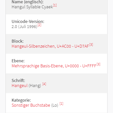
Name (englisch):
[1]
Hangul Syllable Cyaek
Unicode-Version:
[2]
2.0 (Juli 1996)
Block:
[3]
Hangeul-Silbenzeichen, U+AC00 - U+D7AF
Ebene:
[3]
Mehrsprachige Basis-Ebene, U+0000 - U+FFFF
Schrift:
[4]
Hangeul
(Hang)
Kategorie:
[1]
Sonstiger Buchstabe
(Lo)