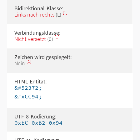
Bidirektional-Klasse:
[1]
Links nach rechts
(L)
Verbindungsklasse:
[1]
Nicht versetzt
(0)
Zeichen wird gespiegelt:
[1]
Nein
HTML-Entität:
&#52372;
&#xCC94;
UTF-8-Kodierung:
0xEC 0xB2 0x94