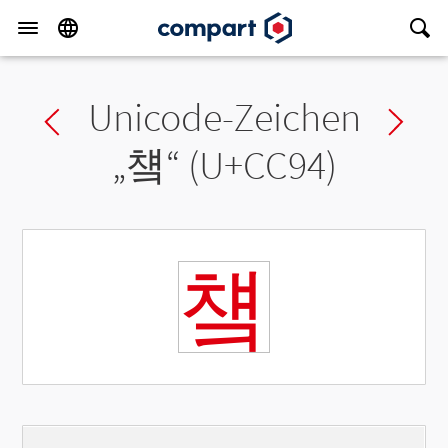
Unicode-Zeichen
Previous char
Ne
„
첔
“ (U+CC94)
첔