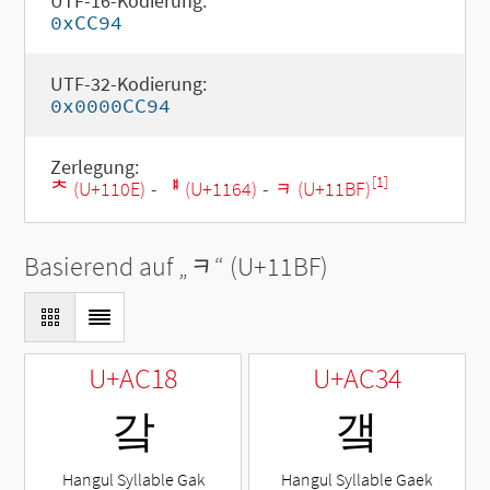
UTF-16-Kodierung:
0xCC94
UTF-32-Kodierung:
0x0000CC94
Zerlegung:
[1]
ᄎ (U+110E)
-
ᅤ (U+1164)
-
ᆿ (U+11BF)
Basierend auf „
ᆿ
“ (U+11BF)
U+AC18
U+AC34
갘
갴
Hangul Syllable Gak
Hangul Syllable Gaek