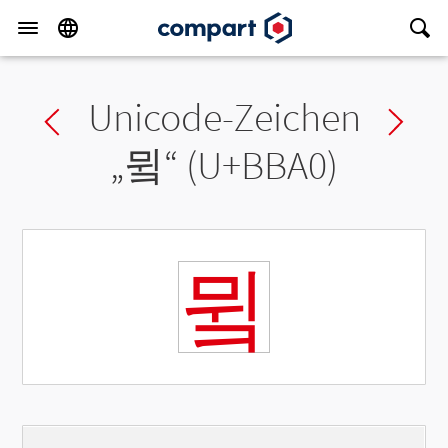
Unicode-Zeichen
Previous char
Ne
„
뮠
“ (U+BBA0)
뮠