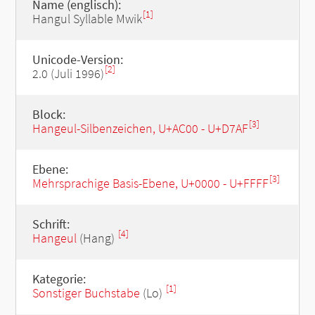
Name (englisch):
[1]
Hangul Syllable Mwik
Unicode-Version:
[2]
2.0 (Juli 1996)
Block:
[3]
Hangeul-Silbenzeichen, U+AC00 - U+D7AF
Ebene:
[3]
Mehrsprachige Basis-Ebene, U+0000 - U+FFFF
Schrift:
[4]
Hangeul
(Hang)
Kategorie:
[1]
Sonstiger Buchstabe
(Lo)