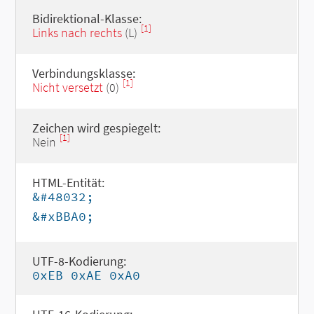
Bidirektional-Klasse:
[1]
Links nach rechts
(L)
Verbindungsklasse:
[1]
Nicht versetzt
(0)
Zeichen wird gespiegelt:
[1]
Nein
HTML-Entität:
&#48032;
&#xBBA0;
UTF-8-Kodierung:
0xEB 0xAE 0xA0