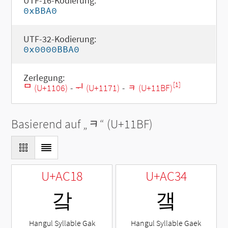
UTF-16-Kodierung:
0xBBA0
UTF-32-Kodierung:
0x0000BBA0
Zerlegung:
[1]
ᄆ (U+1106)
-
ᅱ (U+1171)
-
ᆿ (U+11BF)
Basierend auf „
ᆿ
“ (U+11BF)
U+AC18
U+AC34
갘
갴
Hangul Syllable Gak
Hangul Syllable Gaek