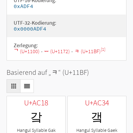
UTF-16-Kodierung:
0xADF4
UTF-32-Kodierung:
0x0000ADF4
Zerlegung:
[1]
ᄀ (U+1100)
-
ᅲ (U+1172)
-
ᆿ (U+11BF)
Basierend auf „
ᆿ
“ (U+11BF)
U+AC18
U+AC34
갘
갴
Hangul Syllable Gak
Hangul Syllable Gaek