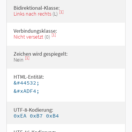
Bidirektional-Klasse:
[1]
Links nach rechts
(L)
Verbindungsklasse:
[1]
Nicht versetzt
(0)
Zeichen wird gespiegelt:
[1]
Nein
HTML-Entität:
&#44532;
&#xADF4;
UTF-8-Kodierung:
0xEA 0xB7 0xB4