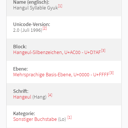
Name (englisch):
[1]
Hangul Syllable Gyuk
Unicode-Version:
[2]
2.0 (Juli 1996)
Block:
[3]
Hangeul-Silbenzeichen, U+AC00 - U+D7AF
Ebene:
[3]
Mehrsprachige Basis-Ebene, U+0000 - U+FFFF
Schrift:
[4]
Hangeul
(Hang)
Kategorie:
[1]
Sonstiger Buchstabe
(Lo)