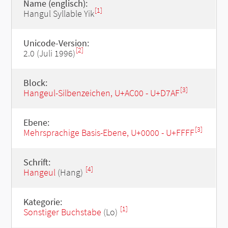
Name (englisch):
[1]
Hangul Syllable Yik
Unicode-Version:
[2]
2.0 (Juli 1996)
Block:
[3]
Hangeul-Silbenzeichen, U+AC00 - U+D7AF
Ebene:
[3]
Mehrsprachige Basis-Ebene, U+0000 - U+FFFF
Schrift:
[4]
Hangeul
(Hang)
Kategorie:
[1]
Sonstiger Buchstabe
(Lo)