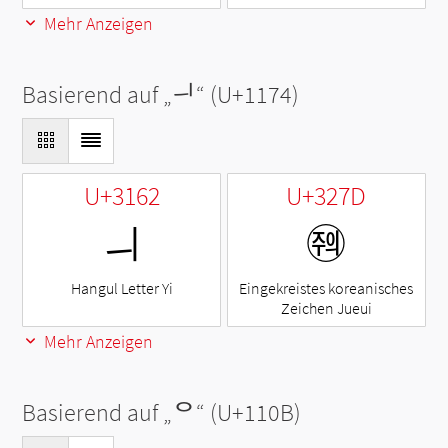
Mehr Anzeigen
Basierend auf „
ᅴ
“ (U+1174)
U+3162
U+327D
ㅢ
㉽
Hangul Letter Yi
Eingekreistes koreanisches
Zeichen Jueui
Mehr Anzeigen
Basierend auf „
ᄋ
“ (U+110B)