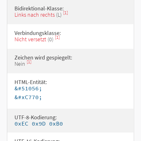
Bidirektional-Klasse:
[1]
Links nach rechts
(L)
Verbindungsklasse:
[1]
Nicht versetzt
(0)
Zeichen wird gespiegelt:
[1]
Nein
HTML-Entität:
&#51056;
&#xC770;
UTF-8-Kodierung:
0xEC 0x9D 0xB0