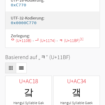
UTF-16-Kodierung:
0xC770
UTF-32-Kodierung:
0x0000C770
Zerlegung:
[1]
ᄋ (U+110B)
-
ᅴ (U+1174)
-
ᆿ (U+11BF)
Basierend auf „
ᆿ
“ (U+11BF)
U+AC18
U+AC34
갘
갴
Hangul Syllable Gak
Hangul Syllable Gaek