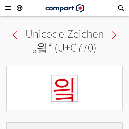
Unicode-Zeichen
Previous char
Ne
„
읰
“ (U+C770)
읰