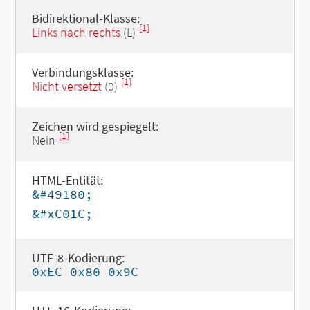
Bidirektional-Klasse:
[1]
Links nach rechts
(L)
Verbindungsklasse:
[1]
Nicht versetzt
(0)
Zeichen wird gespiegelt:
[1]
Nein
HTML-Entität:
&#49180;
&#xC01C;
UTF-8-Kodierung:
0xEC 0x80 0x9C