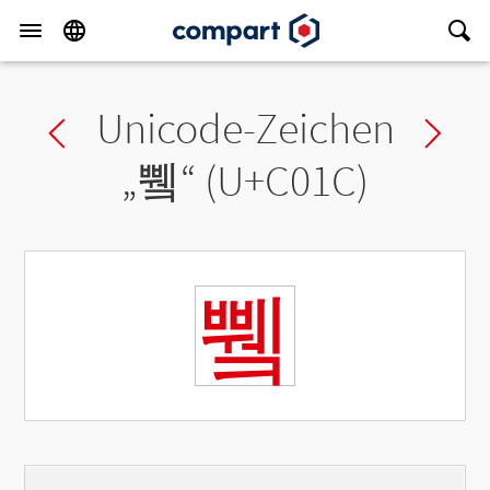
Unicode-Zeichen
Previous char
Ne
„
쀜
“ (U+C01C)
쀜