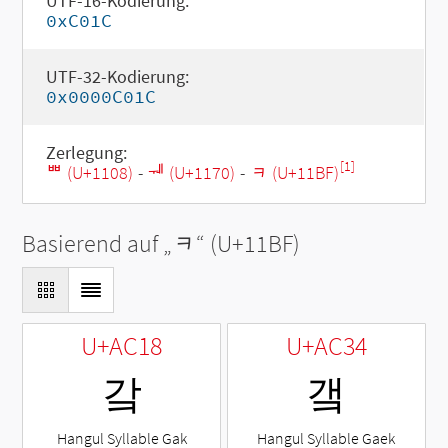
UTF-16-Kodierung:
0xC01C
UTF-32-Kodierung:
0x0000C01C
Zerlegung:
[1]
ᄈ (U+1108)
-
ᅰ (U+1170)
-
ᆿ (U+11BF)
Basierend auf „
ᆿ
“ (U+11BF)
U+AC18
U+AC34
갘
갴
Hangul Syllable Gak
Hangul Syllable Gaek