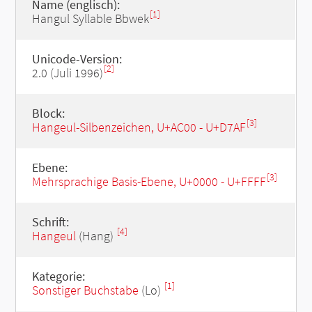
Name (englisch):
[1]
Hangul Syllable Bbwek
Unicode-Version:
[2]
2.0 (Juli 1996)
Block:
[3]
Hangeul-Silbenzeichen, U+AC00 - U+D7AF
Ebene:
[3]
Mehrsprachige Basis-Ebene, U+0000 - U+FFFF
Schrift:
[4]
Hangeul
(Hang)
Kategorie:
[1]
Sonstiger Buchstabe
(Lo)