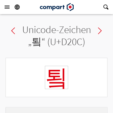
Unicode-Zeichen
Previous char
Ne
„
툌
“ (U+D20C)
툌