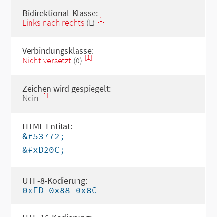
Bidirektional-Klasse:
[1]
Links nach rechts
(L)
Verbindungsklasse:
[1]
Nicht versetzt
(0)
Zeichen wird gespiegelt:
[1]
Nein
HTML-Entität:
&#53772;
&#xD20C;
UTF-8-Kodierung:
0xED 0x88 0x8C