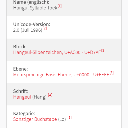
Name (englisch):
[1]
Hangul Syllable Toek
Unicode-Version:
[2]
2.0 (Juli 1996)
Block:
[3]
Hangeul-Silbenzeichen, U+AC00 - U+D7AF
Ebene:
[3]
Mehrsprachige Basis-Ebene, U+0000 - U+FFFF
Schrift:
[4]
Hangeul
(Hang)
Kategorie:
[1]
Sonstiger Buchstabe
(Lo)