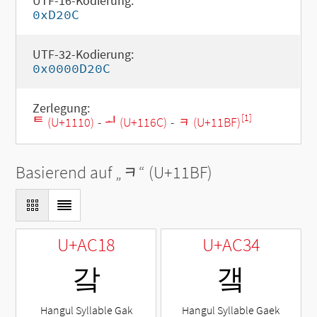
UTF-16-Kodierung:
0xD20C
UTF-32-Kodierung:
0x0000D20C
Zerlegung:
[1]
ᄐ (U+1110)
-
ᅬ (U+116C)
-
ᆿ (U+11BF)
Basierend auf „
ᆿ
“ (U+11BF)
U+AC18
U+AC34
갘
갴
Hangul Syllable Gak
Hangul Syllable Gaek