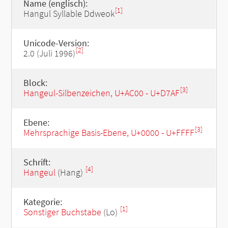
Name (englisch):
[1]
Hangul Syllable Ddweok
Unicode-Version:
[2]
2.0 (Juli 1996)
Block:
[3]
Hangeul-Silbenzeichen, U+AC00 - U+D7AF
Ebene:
[3]
Mehrsprachige Basis-Ebene, U+0000 - U+FFFF
Schrift:
[4]
Hangeul
(Hang)
Kategorie:
[1]
Sonstiger Buchstabe
(Lo)