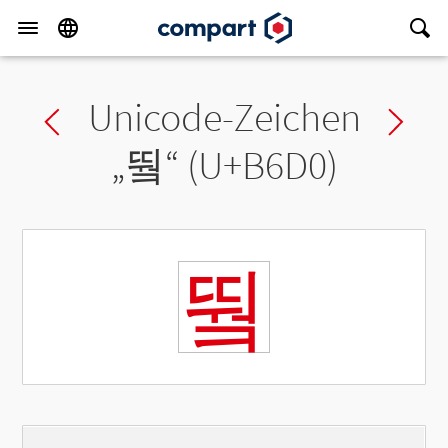
Unicode-Zeichen
Previous char
Ne
„
뛐
“ (U+B6D0)
뛐