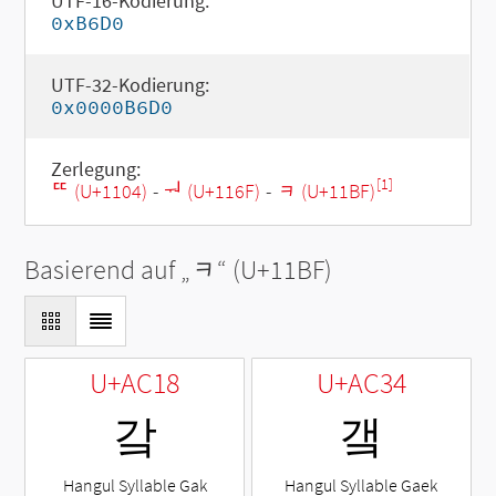
UTF-16-Kodierung:
0xB6D0
UTF-32-Kodierung:
0x0000B6D0
Zerlegung:
[1]
ᄄ (U+1104)
-
ᅯ (U+116F)
-
ᆿ (U+11BF)
Basierend auf „
ᆿ
“ (U+11BF)
U+AC18
U+AC34
갘
갴
Hangul Syllable Gak
Hangul Syllable Gaek