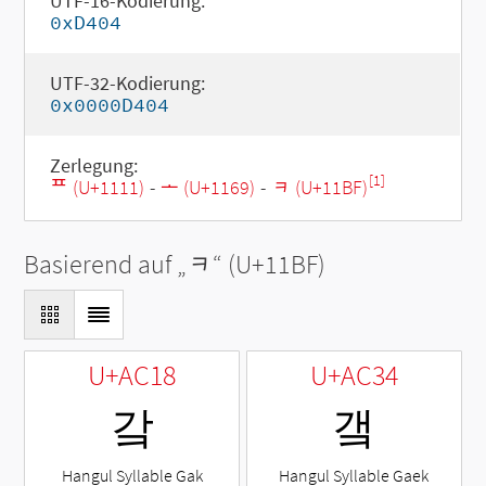
UTF-16-Kodierung:
0xD404
UTF-32-Kodierung:
0x0000D404
Zerlegung:
[1]
ᄑ (U+1111)
-
ᅩ (U+1169)
-
ᆿ (U+11BF)
Basierend auf „
ᆿ
“ (U+11BF)
U+AC18
U+AC34
갘
갴
Hangul Syllable Gak
Hangul Syllable Gaek