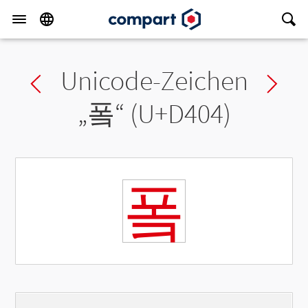
Unicode-Zeichen
Previous char
Ne
„
퐄
“ (U+D404)
퐄