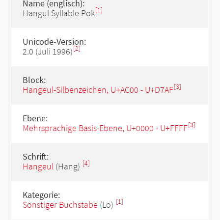
Name (englisch):
[1]
Hangul Syllable Pok
Unicode-Version:
[2]
2.0 (Juli 1996)
Block:
[3]
Hangeul-Silbenzeichen, U+AC00 - U+D7AF
Ebene:
[3]
Mehrsprachige Basis-Ebene, U+0000 - U+FFFF
Schrift:
[4]
Hangeul
(Hang)
Kategorie:
[1]
Sonstiger Buchstabe
(Lo)