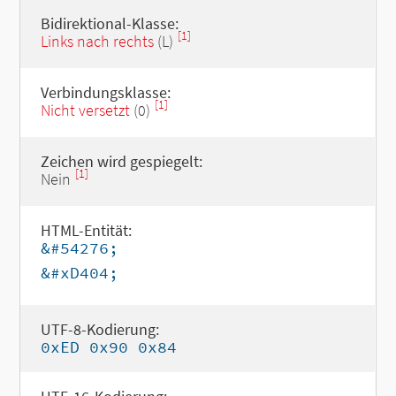
Bidirektional-Klasse:
[1]
Links nach rechts
(L)
Verbindungsklasse:
[1]
Nicht versetzt
(0)
Zeichen wird gespiegelt:
[1]
Nein
HTML-Entität:
&#54276;
&#xD404;
UTF-8-Kodierung:
0xED 0x90 0x84