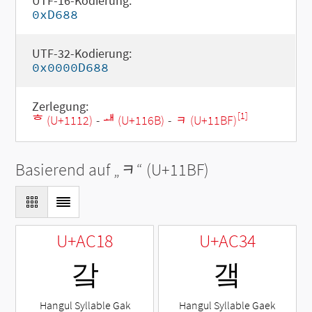
UTF-16-Kodierung:
0xD688
UTF-32-Kodierung:
0x0000D688
Zerlegung:
[1]
ᄒ (U+1112)
-
ᅫ (U+116B)
-
ᆿ (U+11BF)
Basierend auf „
ᆿ
“ (U+11BF)
U+AC18
U+AC34
갘
갴
Hangul Syllable Gak
Hangul Syllable Gaek