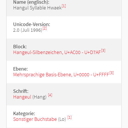
Name (englisch):
[1]
Hangul Syllable Hwaek
Unicode-Version:
[2]
2.0 (Juli 1996)
Block:
[3]
Hangeul-Silbenzeichen, U+AC00 - U+D7AF
Ebene:
[3]
Mehrsprachige Basis-Ebene, U+0000 - U+FFFF
Schrift:
[4]
Hangeul
(Hang)
Kategorie:
[1]
Sonstiger Buchstabe
(Lo)