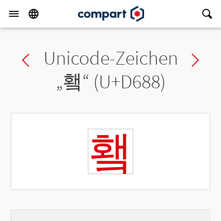
Unicode-Zeichen
Previous char
Ne
„
횈
“ (U+D688)
횈