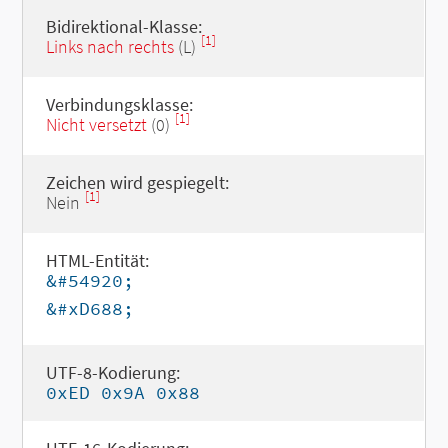
Bidirektional-Klasse:
[1]
Links nach rechts
(L)
Verbindungsklasse:
[1]
Nicht versetzt
(0)
Zeichen wird gespiegelt:
[1]
Nein
HTML-Entität:
&#54920;
&#xD688;
UTF-8-Kodierung:
0xED 0x9A 0x88