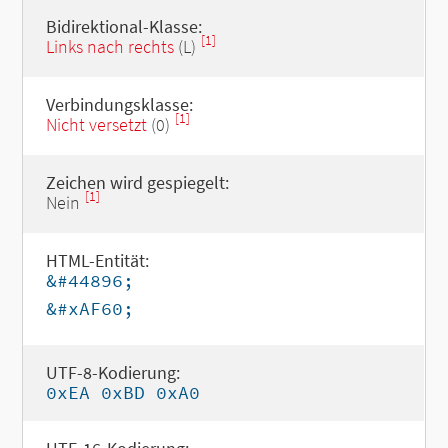
Bidirektional-Klasse:
[1]
Links nach rechts
(L)
Verbindungsklasse:
[1]
Nicht versetzt
(0)
Zeichen wird gespiegelt:
[1]
Nein
HTML-Entität:
&#44896;
&#xAF60;
UTF-8-Kodierung:
0xEA 0xBD 0xA0