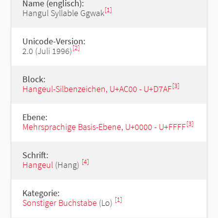
Name (englisch):
[1]
Hangul Syllable Ggwak
Unicode-Version:
[2]
2.0 (Juli 1996)
Block:
[3]
Hangeul-Silbenzeichen, U+AC00 - U+D7AF
Ebene:
[3]
Mehrsprachige Basis-Ebene, U+0000 - U+FFFF
Schrift:
[4]
Hangeul
(Hang)
Kategorie:
[1]
Sonstiger Buchstabe
(Lo)