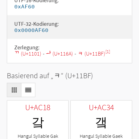
UTF-16-Kodierung:
0xAF60
UTF-32-Kodierung:
0x0000AF60
Zerlegung:
[1]
ᄁ (U+1101)
-
ᅪ (U+116A)
-
ᆿ (U+11BF)
Basierend auf „
ᆿ
“ (U+11BF)
U+AC18
U+AC34
갘
갴
Hangul Syllable Gak
Hangul Syllable Gaek