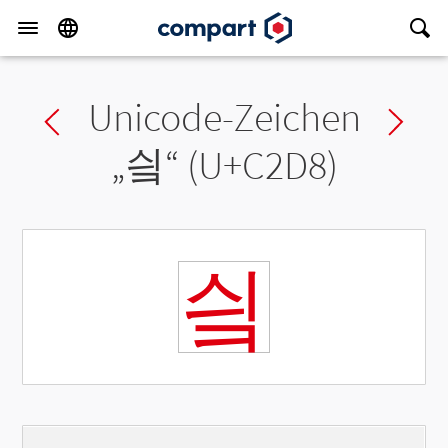
Unicode-Zeichen
Previous char
Ne
„
싘
“ (U+C2D8)
싘