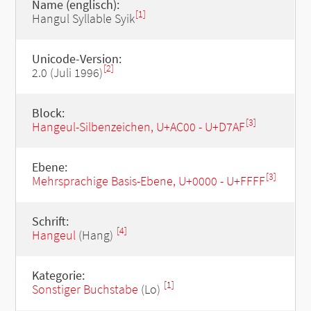
Name (englisch):
[1]
Hangul Syllable Syik
Unicode-Version:
[2]
2.0 (Juli 1996)
Block:
[3]
Hangeul-Silbenzeichen, U+AC00 - U+D7AF
Ebene:
[3]
Mehrsprachige Basis-Ebene, U+0000 - U+FFFF
Schrift:
[4]
Hangeul
(Hang)
Kategorie:
[1]
Sonstiger Buchstabe
(Lo)