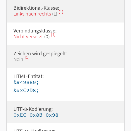
Bidirektional-Klasse:
[1]
Links nach rechts
(L)
Verbindungsklasse:
[1]
Nicht versetzt
(0)
Zeichen wird gespiegelt:
[1]
Nein
HTML-Entität:
&#49880;
&#xC2D8;
UTF-8-Kodierung:
0xEC 0x8B 0x98