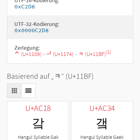
UTF-16-Kodierung:
0xC2D8
UTF-32-Kodierung:
0x0000C2D8
Zerlegung:
[1]
ᄉ (U+1109)
-
ᅴ (U+1174)
-
ᆿ (U+11BF)
Basierend auf „
ᆿ
“ (U+11BF)
U+AC18
U+AC34
갘
갴
Hangul Syllable Gak
Hangul Syllable Gaek