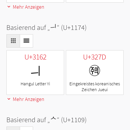
Mehr Anzeigen
Basierend auf „
ᅴ
“ (U+1174)
U+3162
U+327D
ㅢ
㉽
Hangul Letter Yi
Eingekreistes koreanisches
Zeichen Jueui
Mehr Anzeigen
Basierend auf „
ᄉ
“ (U+1109)