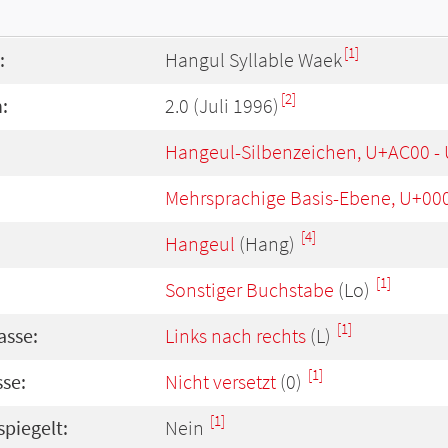
[1]
:
Hangul Syllable Waek
[2]
:
2.0 (Juli 1996)
Hangeul-Silbenzeichen, U+AC00 -
Mehrsprachige Basis-Ebene, U+00
[4]
Hangeul
(Hang)
[1]
Sonstiger Buchstabe
(Lo)
[1]
asse:
Links nach rechts
(L)
[1]
se:
Nicht versetzt
(0)
[1]
spiegelt:
Nein