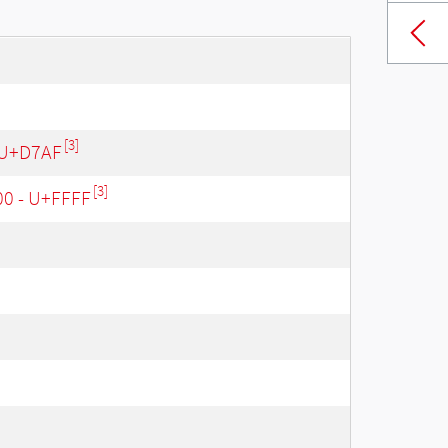
[3]
 U+D7AF
[3]
00 - U+FFFF