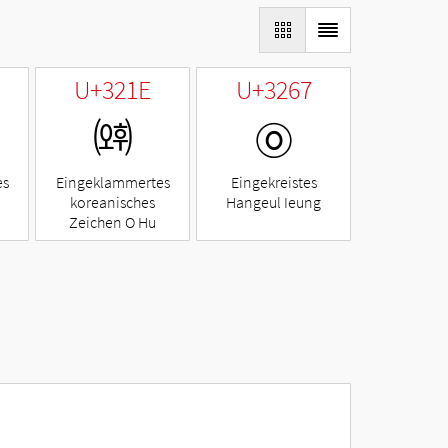
U+321E
U+3267
㈞
㉧
es
Eingeklammertes
Eingekreistes
koreanisches
Hangeul Ieung
Zeichen O Hu