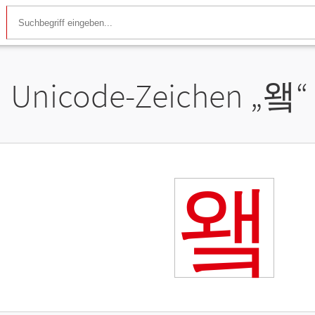
Unicode-Zeichen „
왴
“
왴