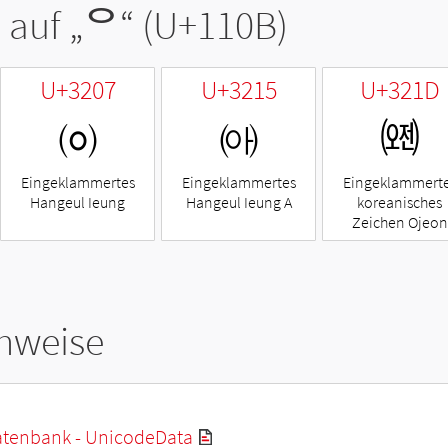
 auf „
ᄋ
“ (U+110B)
U+3207
U+3215
U+321D
㈇
㈕
㈝
Eingeklammertes
Eingeklammertes
Eingeklammert
Hangeul Ieung
Hangeul Ieung A
koreanisches
Zeichen Ojeon
hweise
tenbank - UnicodeData