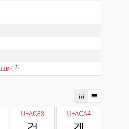
[1]
11BF)
U+AC88
U+ACA4
겈
겤