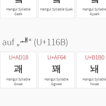
Hangul Syllable
Hangul Syllable Gyak
Hangul Syllabl
Gaek
Gyaek
 auf „
ᅫ
“ (U+116B)
U+AD18
U+AF64
U+B1B0
괘
꽤
놰
Hangul Syllable
Hangul Syllable
Hangul Syllabl
Gwae
Ggwae
Nwae