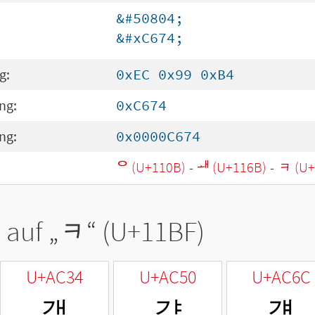
&#50804;
&#xC674;
g:
0xEC 0x99 0xB4
ng:
0xC674
ng:
0x0000C674
ᄋ (U+110B)
-
ᅫ (U+116B)
-
ᆿ (U+
 auf „
ᆿ
“ (U+11BF)
U+AC34
U+AC50
U+AC6C
갴
걐
걬