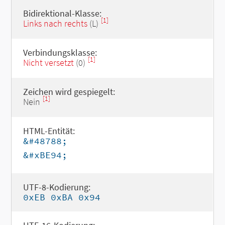
Bidirektional-Klasse:
[1]
Links nach rechts
(L)
Verbindungsklasse:
[1]
Nicht versetzt
(0)
Zeichen wird gespiegelt:
[1]
Nein
HTML-Entität:
&#48788;
&#xBE94;
UTF-8-Kodierung:
0xEB 0xBA 0x94