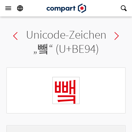
Unicode-Zeichen
Previous char
Ne
„
뺔
“ (U+BE94)
뺔