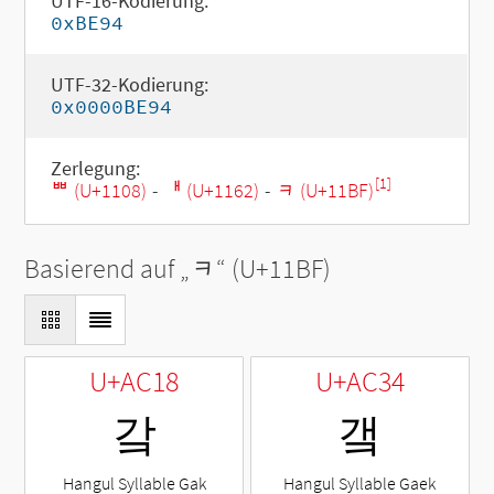
UTF-16-Kodierung:
0xBE94
UTF-32-Kodierung:
0x0000BE94
Zerlegung:
[1]
ᄈ (U+1108)
-
ᅢ (U+1162)
-
ᆿ (U+11BF)
Basierend auf „
ᆿ
“ (U+11BF)
U+AC18
U+AC34
갘
갴
Hangul Syllable Gak
Hangul Syllable Gaek