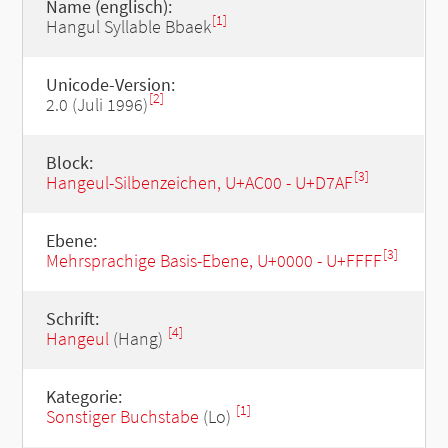
Name (englisch):
[1]
Hangul Syllable Bbaek
Unicode-Version:
[2]
2.0 (Juli 1996)
Block:
[3]
Hangeul-Silbenzeichen, U+AC00 - U+D7AF
Ebene:
[3]
Mehrsprachige Basis-Ebene, U+0000 - U+FFFF
Schrift:
[4]
Hangeul
(Hang)
Kategorie:
[1]
Sonstiger Buchstabe
(Lo)