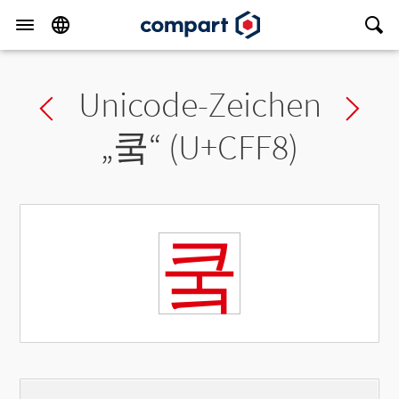
Unicode-Zeichen
Previous char
Ne
„
쿸
“ (U+CFF8)
쿸