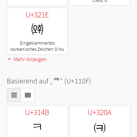
Cieuc U
U+321E
㈞
Eingeklammertes
koreanisches Zeichen O Hu
Mehr Anzeigen
Basierend auf „
ᄏ
“ (U+110F)
U+314B
U+320A
ㅋ
㈊