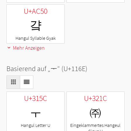
U+AC50
걐
Hangul Syllable Gyak
Mehr Anzeigen
Basierend auf „
ᅮ
“ (U+116E)
U+315C
U+321C
ㅜ
㈜
Hangul Letter U
Eingeklammertes Hangeul