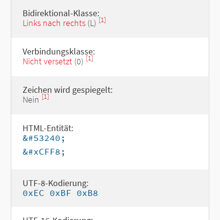
Bidirektional-Klasse:
[1]
Links nach rechts
(L)
Verbindungsklasse:
[1]
Nicht versetzt
(0)
Zeichen wird gespiegelt:
[1]
Nein
HTML-Entität:
&#53240;
&#xCFF8;
UTF-8-Kodierung:
0xEC 0xBF 0xB8