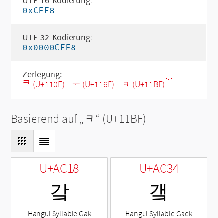
UTF-16-Kodierung:
0xCFF8
UTF-32-Kodierung:
0x0000CFF8
Zerlegung:
[1]
ᄏ (U+110F)
-
ᅮ (U+116E)
-
ᆿ (U+11BF)
Basierend auf „
ᆿ
“ (U+11BF)
U+AC18
U+AC34
갘
갴
Hangul Syllable Gak
Hangul Syllable Gaek