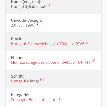
Name (englisch):
[1]
Hangul Syllable Kuk
Unicode-Version:
[2]
2.0 (Juli 1996)
Block:
[3]
Hangeul-Silbenzeichen, U+AC00 - U+D7AF
Ebene:
[3]
Mehrsprachige Basis-Ebene, U+0000 - U+FFFF
Schrift:
[4]
Hangeul
(Hang)
Kategorie:
[1]
Sonstiger Buchstabe
(Lo)