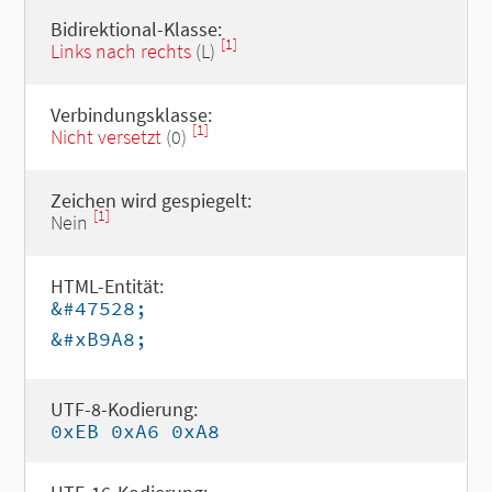
Bidirektional-Klasse:
[1]
Links nach rechts
(L)
Verbindungsklasse:
[1]
Nicht versetzt
(0)
Zeichen wird gespiegelt:
[1]
Nein
HTML-Entität:
&#47528;
&#xB9A8;
UTF-8-Kodierung:
0xEB 0xA6 0xA8