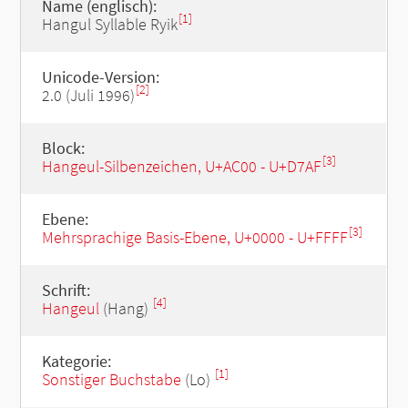
Name (englisch):
[1]
Hangul Syllable Ryik
Unicode-Version:
[2]
2.0 (Juli 1996)
Block:
[3]
Hangeul-Silbenzeichen, U+AC00 - U+D7AF
Ebene:
[3]
Mehrsprachige Basis-Ebene, U+0000 - U+FFFF
Schrift:
[4]
Hangeul
(Hang)
Kategorie:
[1]
Sonstiger Buchstabe
(Lo)