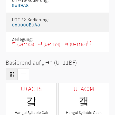
UTF-16-Kodierung:
0xB9A8
UTF-32-Kodierung:
0x0000B9A8
Zerlegung:
[1]
ᄅ (U+1105)
-
ᅴ (U+1174)
-
ᆿ (U+11BF)
Basierend auf „
ᆿ
“ (U+11BF)
U+AC18
U+AC34
갘
갴
Hangul Syllable Gak
Hangul Syllable Gaek