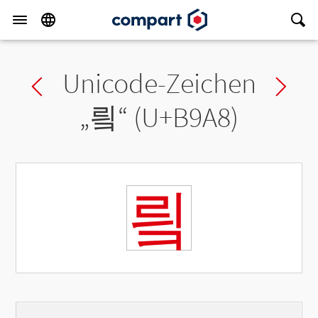
Unicode-Zeichen
Previous char
Ne
„
릨
“ (U+B9A8)
릨