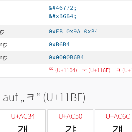
&#46772;
&#xB6B4;
g:
0xEB 0x9A 0xB4
ng:
0xB6B4
ng:
0x0000B6B4
ᄄ (U+1104)
-
ᅮ (U+116E)
-
ᆿ (U+
 auf „
ᆿ
“ (U+11BF)
U+AC34
U+AC50
U+AC6C
갴
걐
걬