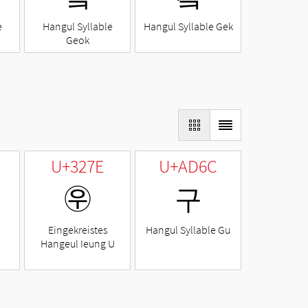
e
Hangul Syllable
Hangul Syllable Gek
Geok
U+327E
U+AD6C
㉾
구
Eingekreistes
Hangul Syllable Gu
Hangeul Ieung U