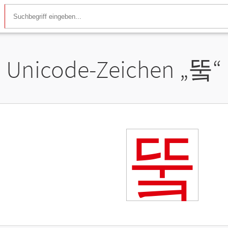
Unicode-Zeichen „
뚴
“
뚴