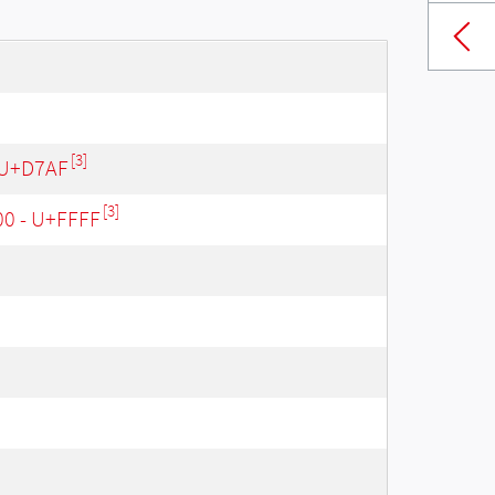
[3]
 U+D7AF
[3]
00 - U+FFFF