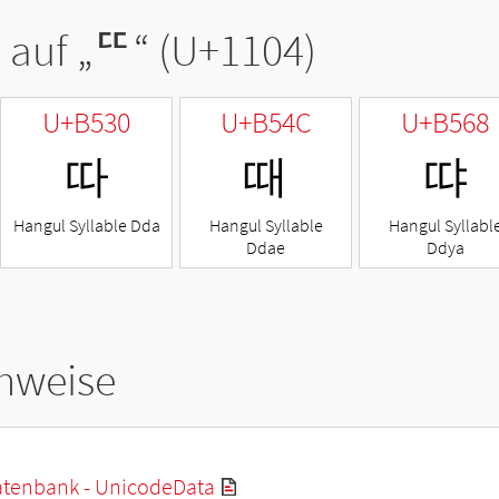
 auf „
ᄄ
“ (U+1104)
U+B530
U+B54C
U+B568
따
때
땨
Hangul Syllable Dda
Hangul Syllable
Hangul Syllabl
Ddae
Ddya
hweise
tenbank - UnicodeData