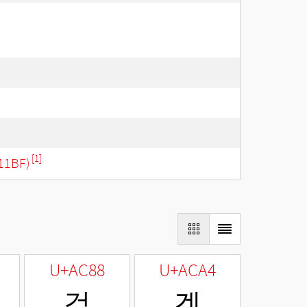
[1]
11BF)
U+AC88
U+ACA4
겈
겤