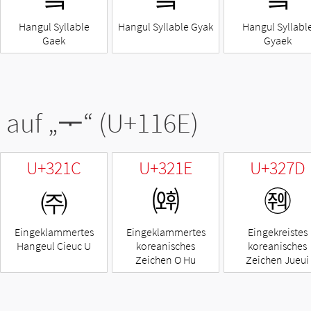
Hangul Syllable
Hangul Syllable Gyak
Hangul Syllabl
Gaek
Gyaek
 auf „
ᅮ
“ (U+116E)
U+321C
U+321E
U+327D
㈜
㈞
㉽
Eingeklammertes
Eingeklammertes
Eingekreistes
Hangeul Cieuc U
koreanisches
koreanisches
Zeichen O Hu
Zeichen Jueui