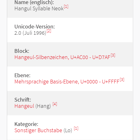
Name (englisch):
[1]
Hangul Syllable Neok
Unicode-Version:
[2]
2.0 (Juli 1996)
Block:
[3]
Hangeul-Silbenzeichen, U+AC00 - U+D7AF
Ebene:
[3]
Mehrsprachige Basis-Ebene, U+0000 - U+FFFF
Schrift:
[4]
Hangeul
(Hang)
Kategorie:
[1]
Sonstiger Buchstabe
(Lo)