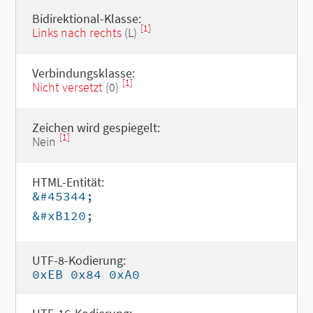
Bidirektional-Klasse:
[1]
Links nach rechts
(L)
Verbindungsklasse:
[1]
Nicht versetzt
(0)
Zeichen wird gespiegelt:
[1]
Nein
HTML-Entität:
&#45344;
&#xB120;
UTF-8-Kodierung:
0xEB 0x84 0xA0