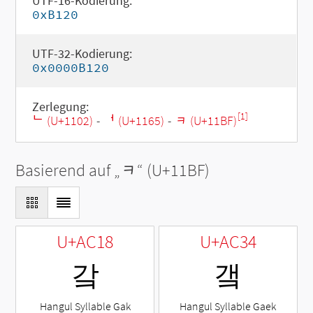
UTF-16-Kodierung:
0xB120
UTF-32-Kodierung:
0x0000B120
Zerlegung:
[1]
ᄂ (U+1102)
-
ᅥ (U+1165)
-
ᆿ (U+11BF)
Basierend auf „
ᆿ
“ (U+11BF)
U+AC18
U+AC34
갘
갴
Hangul Syllable Gak
Hangul Syllable Gaek