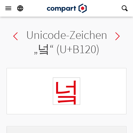
Unicode-Zeichen
Previous char
Ne
„
넠
“ (U+B120)
넠