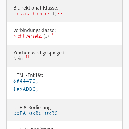
Bidirektional-Klasse:
[1]
Links nach rechts
(L)
Verbindungsklasse:
[1]
Nicht versetzt
(0)
Zeichen wird gespiegelt:
[1]
Nein
HTML-Entität:
&#44476;
&#xADBC;
UTF-8-Kodierung:
0xEA 0xB6 0xBC