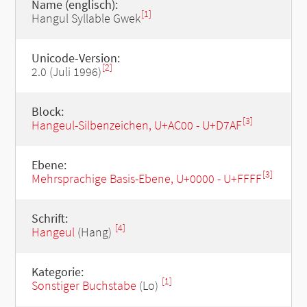
Name (englisch):
[1]
Hangul Syllable Gwek
Unicode-Version:
[2]
2.0 (Juli 1996)
Block:
[3]
Hangeul-Silbenzeichen, U+AC00 - U+D7AF
Ebene:
[3]
Mehrsprachige Basis-Ebene, U+0000 - U+FFFF
Schrift:
[4]
Hangeul
(Hang)
Kategorie:
[1]
Sonstiger Buchstabe
(Lo)