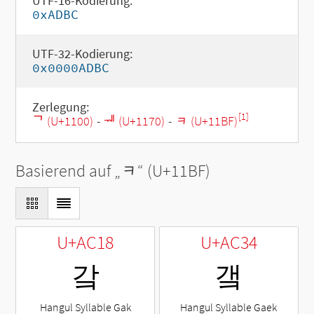
UTF-16-Kodierung:
0xADBC
UTF-32-Kodierung:
0x0000ADBC
Zerlegung:
[1]
ᄀ (U+1100)
-
ᅰ (U+1170)
-
ᆿ (U+11BF)
Basierend auf „
ᆿ
“ (U+11BF)
U+AC18
U+AC34
갘
갴
Hangul Syllable Gak
Hangul Syllable Gaek