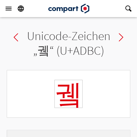
Unicode-Zeichen
Previous char
Ne
„
궼
“ (U+ADBC)
궼