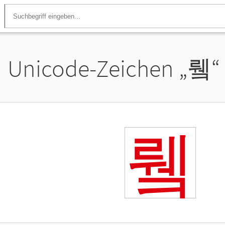
Unicode-Zeichen „
뤸
“
뤸