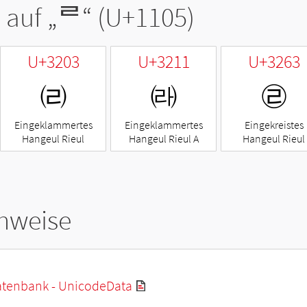
 auf „
ᄅ
“ (U+1105)
U+3203
U+3211
U+3263
㈃
㈑
㉣
Eingeklammertes
Eingeklammertes
Eingekreistes
Hangeul Rieul
Hangeul Rieul A
Hangeul Rieul
hweise
tenbank - UnicodeData