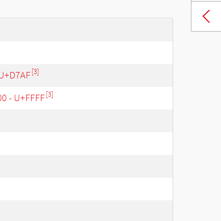
[3]
 U+D7AF
[3]
00 - U+FFFF