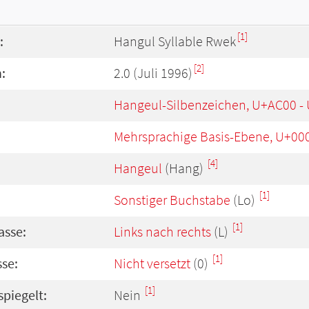
[1]
:
Hangul Syllable Rwek
[2]
:
2.0 (Juli 1996)
Hangeul-Silbenzeichen, U+AC00 -
Mehrsprachige Basis-Ebene, U+00
[4]
Hangeul
(Hang)
[1]
Sonstiger Buchstabe
(Lo)
[1]
asse:
Links nach rechts
(L)
[1]
se:
Nicht versetzt
(0)
[1]
spiegelt:
Nein