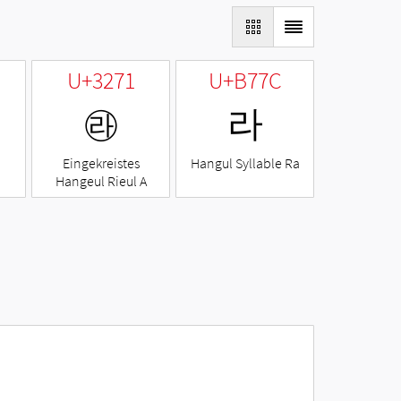
U+3271
U+B77C
㉱
라
Eingekreistes
Hangul Syllable Ra
Hangeul Rieul A