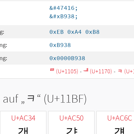
&#47416;
&#xB938;
g:
0xEB 0xA4 0xB8
ng:
0xB938
ng:
0x0000B938
ᄅ (U+1105)
-
ᅰ (U+1170)
-
ᆿ (U+
 auf „
ᆿ
“ (U+11BF)
U+AC34
U+AC50
U+AC6C
갴
걐
걬