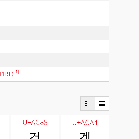
[1]
11BF)
U+AC88
U+ACA4
겈
겤