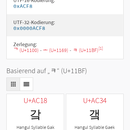
UTF-16-Kodierung:
0xACF8
UTF-32-Kodierung:
0x0000ACF8
Zerlegung:
[1]
ᄀ (U+1100)
-
ᅩ (U+1169)
-
ᆿ (U+11BF)
Basierend auf „
ᆿ
“ (U+11BF)
U+AC18
U+AC34
갘
갴
Hangul Syllable Gak
Hangul Syllable Gaek