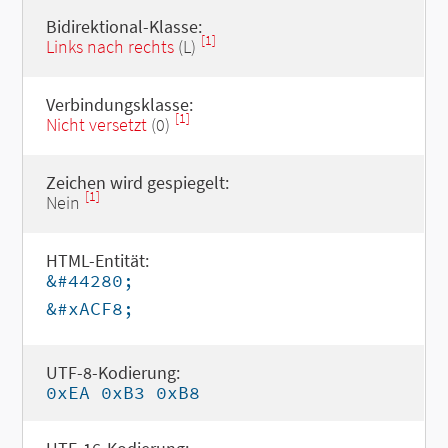
Bidirektional-Klasse:
[1]
Links nach rechts
(L)
Verbindungsklasse:
[1]
Nicht versetzt
(0)
Zeichen wird gespiegelt:
[1]
Nein
HTML-Entität:
&#44280;
&#xACF8;
UTF-8-Kodierung:
0xEA 0xB3 0xB8