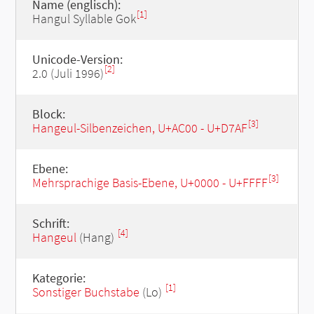
Name (englisch):
[1]
Hangul Syllable Gok
Unicode-Version:
[2]
2.0 (Juli 1996)
Block:
[3]
Hangeul-Silbenzeichen, U+AC00 - U+D7AF
Ebene:
[3]
Mehrsprachige Basis-Ebene, U+0000 - U+FFFF
Schrift:
[4]
Hangeul
(Hang)
Kategorie:
[1]
Sonstiger Buchstabe
(Lo)