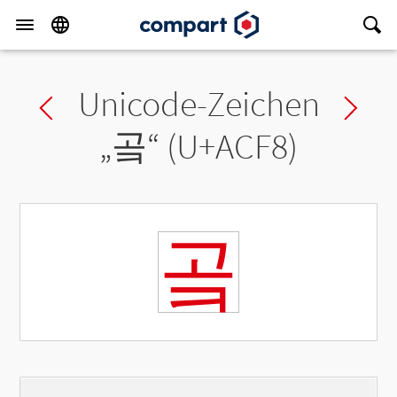
Unicode-Zeichen
Previous char
Ne
„
곸
“ (U+ACF8)
곸