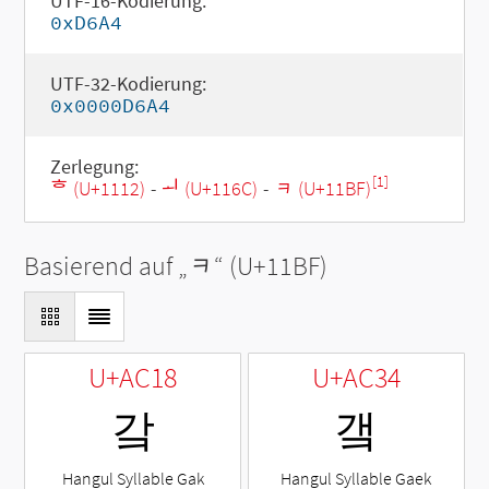
UTF-16-Kodierung:
0xD6A4
UTF-32-Kodierung:
0x0000D6A4
Zerlegung:
[1]
ᄒ (U+1112)
-
ᅬ (U+116C)
-
ᆿ (U+11BF)
Basierend auf „
ᆿ
“ (U+11BF)
U+AC18
U+AC34
갘
갴
Hangul Syllable Gak
Hangul Syllable Gaek