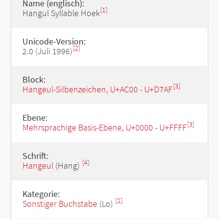
Name (englisch):
[1]
Hangul Syllable Hoek
Unicode-Version:
[2]
2.0 (Juli 1996)
Block:
[3]
Hangeul-Silbenzeichen, U+AC00 - U+D7AF
Ebene:
[3]
Mehrsprachige Basis-Ebene, U+0000 - U+FFFF
Schrift:
[4]
Hangeul
(Hang)
Kategorie:
[1]
Sonstiger Buchstabe
(Lo)