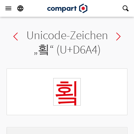
Unicode-Zeichen
Previous char
Ne
„
횤
“ (U+D6A4)
횤