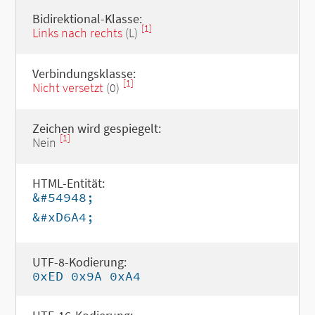
Bidirektional-Klasse:
[1]
Links nach rechts
(L)
Verbindungsklasse:
[1]
Nicht versetzt
(0)
Zeichen wird gespiegelt:
[1]
Nein
HTML-Entität:
&#54948;
&#xD6A4;
UTF-8-Kodierung:
0xED 0x9A 0xA4