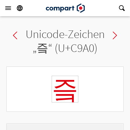
Unicode-Zeichen
Previous char
Ne
„
즠
“ (U+C9A0)
즠