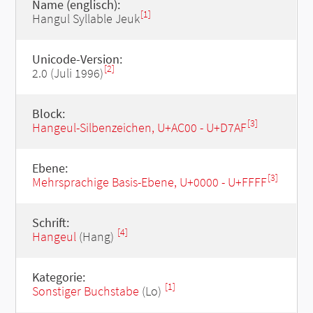
Name (englisch):
[1]
Hangul Syllable Jeuk
Unicode-Version:
[2]
2.0 (Juli 1996)
Block:
[3]
Hangeul-Silbenzeichen, U+AC00 - U+D7AF
Ebene:
[3]
Mehrsprachige Basis-Ebene, U+0000 - U+FFFF
Schrift:
[4]
Hangeul
(Hang)
Kategorie:
[1]
Sonstiger Buchstabe
(Lo)