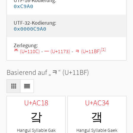
UTF-16-Kodierung:
0xC9A0
UTF-32-Kodierung:
0x0000C9A0
Zerlegung:
[1]
ᄌ (U+110C)
-
ᅳ (U+1173)
-
ᆿ (U+11BF)
Basierend auf „
ᆿ
“ (U+11BF)
U+AC18
U+AC34
갘
갴
Hangul Syllable Gak
Hangul Syllable Gaek