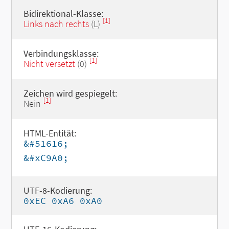
Bidirektional-Klasse:
[1]
Links nach rechts
(L)
Verbindungsklasse:
[1]
Nicht versetzt
(0)
Zeichen wird gespiegelt:
[1]
Nein
HTML-Entität:
&#51616;
&#xC9A0;
UTF-8-Kodierung:
0xEC 0xA6 0xA0