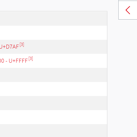
[3]
 U+D7AF
[3]
00 - U+FFFF