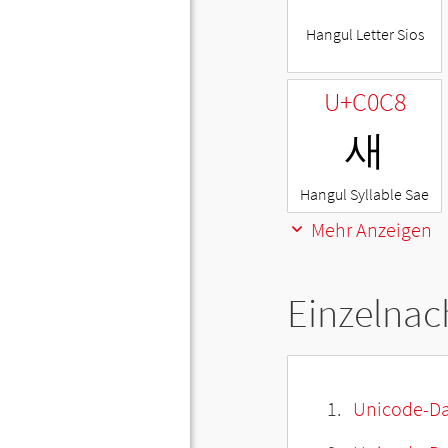
Hangul Letter Sios
U+C0C8
새
Hangul Syllable Sae
Mehr Anzeigen
Einzelnac
Unicode-Da