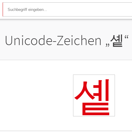
Unicode-Zeichen „
솉
“
솉