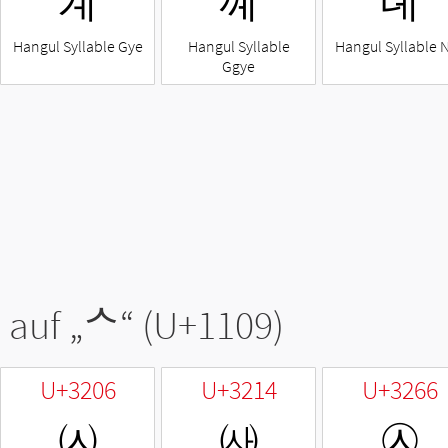
계
꼐
녜
Hangul Syllable Gye
Hangul Syllable
Hangul Syllable 
Ggye
 auf „
ᄉ
“ (U+1109)
U+3206
U+3214
U+3266
㈆
㈔
㉦