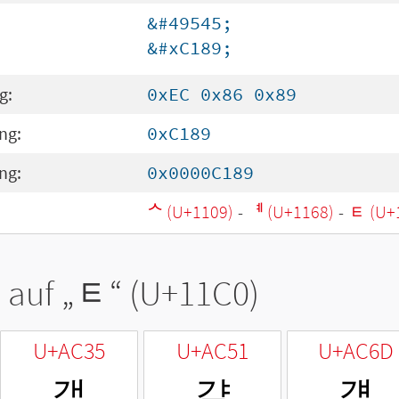
&#49545;
&#xC189;
g:
0xEC 0x86 0x89
ng:
0xC189
ng:
0x0000C189
ᄉ (U+1109)
-
ᅨ (U+1168)
-
ᇀ (U+
 auf „
ᇀ
“ (U+11C0)
U+AC35
U+AC51
U+AC6D
갵
걑
걭