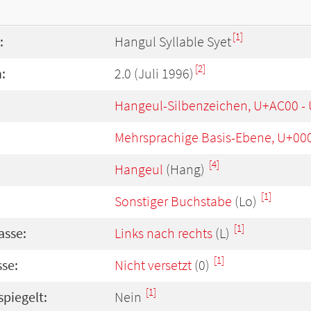
[1]
:
Hangul Syllable Syet
[2]
:
2.0 (Juli 1996)
Hangeul-Silbenzeichen, U+AC00 -
Mehrsprachige Basis-Ebene, U+00
[4]
Hangeul
(Hang)
[1]
Sonstiger Buchstabe
(Lo)
[1]
asse:
Links nach rechts
(L)
[1]
se:
Nicht versetzt
(0)
[1]
spiegelt:
Nein