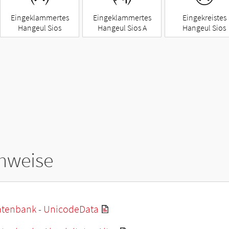
Eingeklammertes
Eingeklammertes
Eingekreistes
Hangeul Sios
Hangeul Sios A
Hangeul Sios
hweise
tenbank - UnicodeData