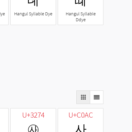
뎨
뗴
Nye
Hangul Syllable Dye
Hangul Syllable
Ddye
U+3274
U+C0AC
㉴
사