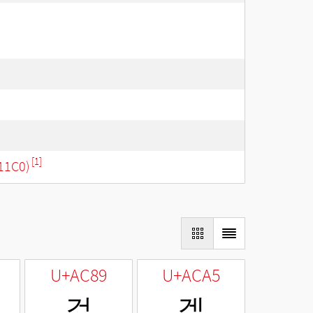
[1]
11C0)
U+AC89
U+ACA5
겉
겥