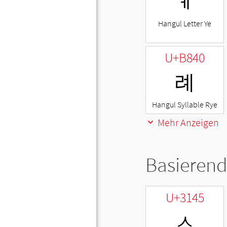
ㅖ
Hangul Letter Ye
U+B840
례
Hangul Syllable Rye
Mehr Anzeigen
Basierend
U+3145
ㅅ