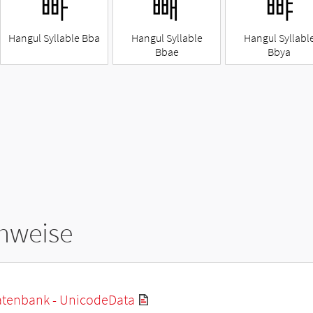
빠
빼
뺘
Hangul Syllable Bba
Hangul Syllable
Hangul Syllabl
Bbae
Bbya
hweise
tenbank - UnicodeData