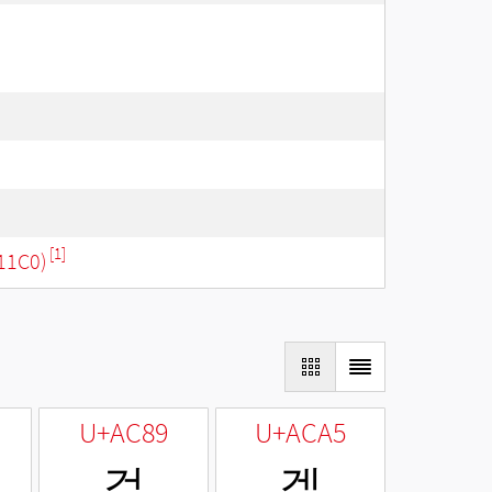
[1]
11C0)
U+AC89
U+ACA5
겉
겥