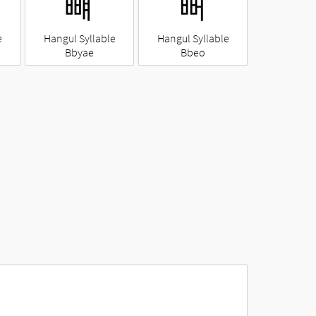
뺴
뻐
e
Hangul Syllable
Hangul Syllable
Bbyae
Bbeo