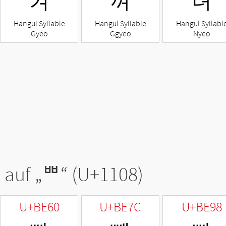
겨
껴
녀
Hangul Syllable
Hangul Syllable
Hangul Syllabl
Gyeo
Ggyeo
Nyeo
 auf „
ᄈ
“ (U+1108)
U+BE60
U+BE7C
U+BE98