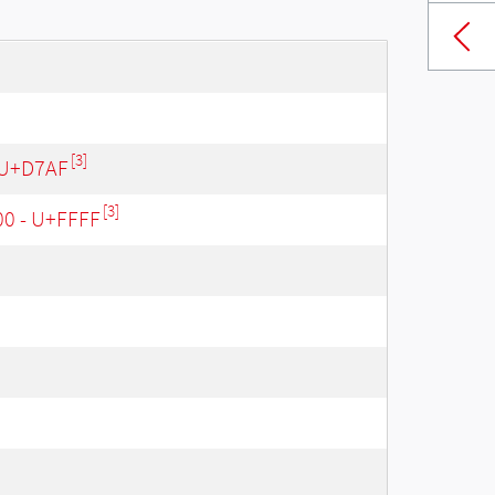
[3]
 U+D7AF
[3]
00 - U+FFFF