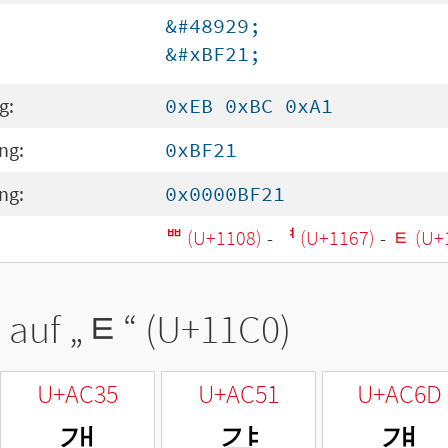
&#48929;
&#xBF21;
g:
0xEB 0xBC 0xA1
ng:
0xBF21
ng:
0x0000BF21
ᄈ (U+1108)
-
ᅧ (U+1167)
-
ᇀ (U+
 auf „
ᇀ
“ (U+11C0)
U+AC35
U+AC51
U+AC6D
갵
걑
걭