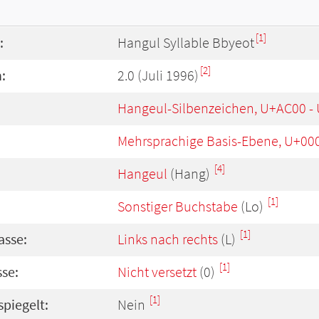
[1]
:
Hangul Syllable Bbyeot
[2]
:
2.0 (Juli 1996)
Hangeul-Silbenzeichen, U+AC00 -
Mehrsprachige Basis-Ebene, U+00
[4]
Hangeul
(Hang)
[1]
Sonstiger Buchstabe
(Lo)
[1]
asse:
Links nach rechts
(L)
[1]
se:
Nicht versetzt
(0)
[1]
spiegelt:
Nein