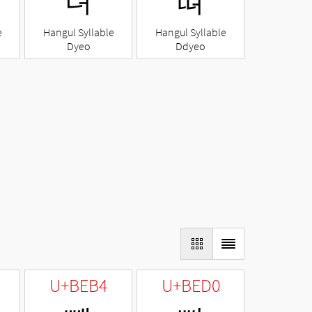
뎌
뗘
e
Hangul Syllable
Hangul Syllable
Dyeo
Ddyeo
U+BEB4
U+BED0