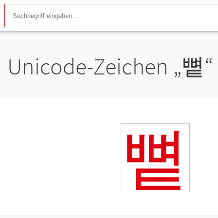
Unicode-Zeichen „
뼡
“
뼡