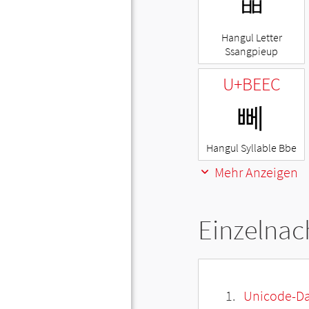
ㅃ
Hangul Letter
Ssangpieup
U+BEEC
뻬
Hangul Syllable Bbe
Mehr Anzeigen
Einzelnac
Unicode-Da