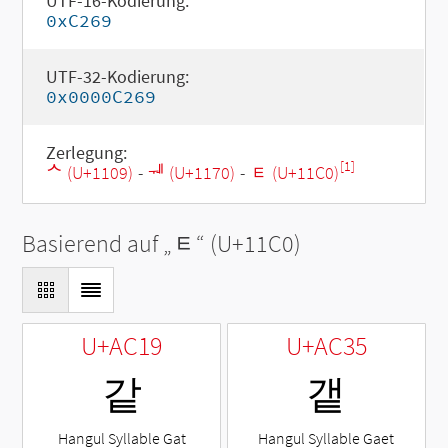
UTF-16-Kodierung:
0xC269
UTF-32-Kodierung:
0x0000C269
Zerlegung:
[1]
ᄉ (U+1109)
-
ᅰ (U+1170)
-
ᇀ (U+11C0)
Basierend auf „
ᇀ
“ (U+11C0)
U+AC19
U+AC35
같
갵
Hangul Syllable Gat
Hangul Syllable Gaet