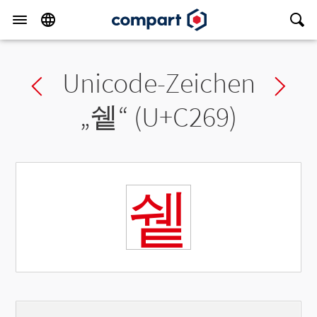
Unicode-Zeichen
Previous char
Ne
„
쉩
“ (U+C269)
쉩