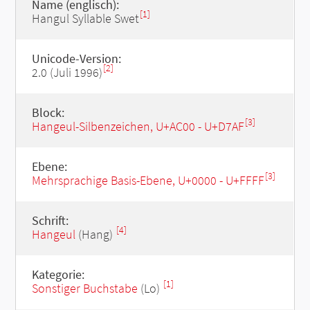
Name (englisch):
[1]
Hangul Syllable Swet
Unicode-Version:
[2]
2.0 (Juli 1996)
Block:
[3]
Hangeul-Silbenzeichen, U+AC00 - U+D7AF
Ebene:
[3]
Mehrsprachige Basis-Ebene, U+0000 - U+FFFF
Schrift:
[4]
Hangeul
(Hang)
Kategorie:
[1]
Sonstiger Buchstabe
(Lo)