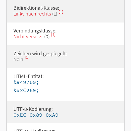
Bidirektional-Klasse:
[1]
Links nach rechts
(L)
Verbindungsklasse:
[1]
Nicht versetzt
(0)
Zeichen wird gespiegelt:
[1]
Nein
HTML-Entität:
&#49769;
&#xC269;
UTF-8-Kodierung:
0xEC 0x89 0xA9