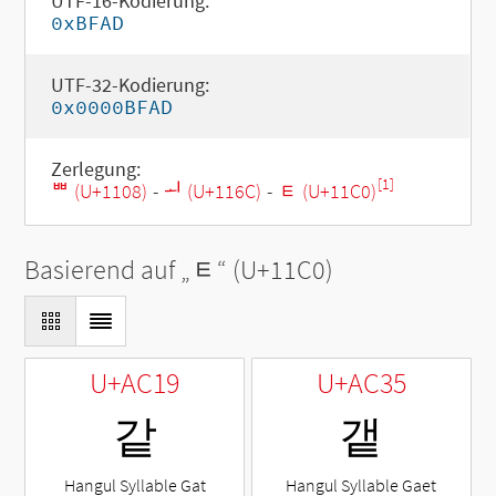
UTF-16-Kodierung:
0xBFAD
UTF-32-Kodierung:
0x0000BFAD
Zerlegung:
[1]
ᄈ (U+1108)
-
ᅬ (U+116C)
-
ᇀ (U+11C0)
Basierend auf „
ᇀ
“ (U+11C0)
U+AC19
U+AC35
같
갵
Hangul Syllable Gat
Hangul Syllable Gaet