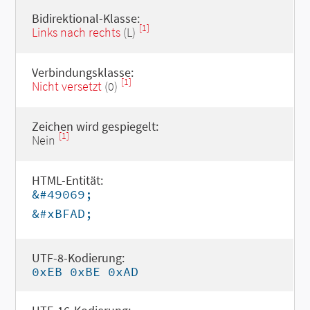
Bidirektional-Klasse:
[1]
Links nach rechts
(L)
Verbindungsklasse:
[1]
Nicht versetzt
(0)
Zeichen wird gespiegelt:
[1]
Nein
HTML-Entität:
&#49069;
&#xBFAD;
UTF-8-Kodierung:
0xEB 0xBE 0xAD