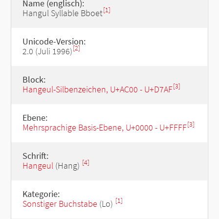
Name (englisch):
[1]
Hangul Syllable Bboet
Unicode-Version:
[2]
2.0 (Juli 1996)
Block:
[3]
Hangeul-Silbenzeichen, U+AC00 - U+D7AF
Ebene:
[3]
Mehrsprachige Basis-Ebene, U+0000 - U+FFFF
Schrift:
[4]
Hangeul
(Hang)
Kategorie:
[1]
Sonstiger Buchstabe
(Lo)