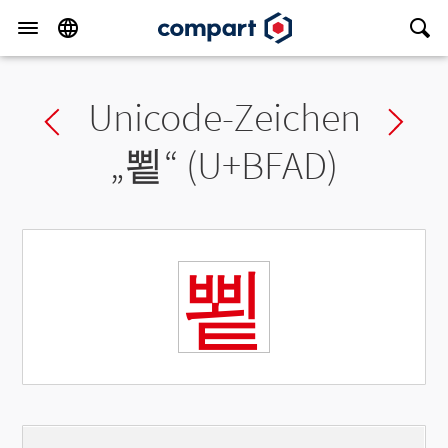
Unicode-Zeichen
Previous char
Ne
„
뾭
“ (U+BFAD)
뾭